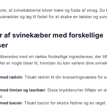
er, at svinekæberne bliver møre og fulde af smag. Du k
lerødder og løg til fadet for at skabe en lækker og su
r af svinekæber med forskellige
ser
lberedes med en række forskellige ingredienser, der til
 Her er nogle ideer til, hvordan du kan variere dine svin
med rødvin
: Tilsæt rødvin til din braiseringsvæske for 
med timian og laurbær
: Disse krydderurter tilføjer en 
n.
 med bacon
: Tilsæt bacon for ekstra fedme og en røget