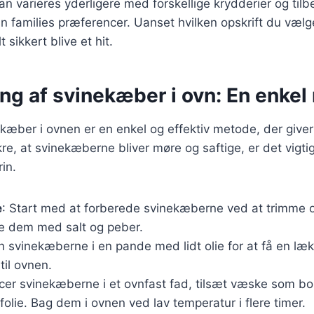
kan varieres yderligere med forskellige krydderier og til
in families præferencer. Uanset hvilken opskrift du vælge
sikkert blive et hit.
ing af svinekæber i ovn: En enke
ekæber i ovnen er en enkel og effektiv metode, der giver
ikre, at svinekæberne bliver møre og saftige, er det vigti
in.
e
: Start med at forberede svinekæberne ved at trimme
re dem med salt og peber.
n svinekæberne i en pande med lidt olie for at få en læk
til ovnen.
acer svinekæberne i et ovnfast fad, tilsæt væske som boui
lie. Bag dem i ovnen ved lav temperatur i flere timer.