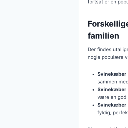
fortsat er en po
Forskellig
familien
Der findes utallig
nogle populære va
Svinekæber 
sammen med g
Svinekæber 
være en god i
Svinekæber 
fyldig, perfe