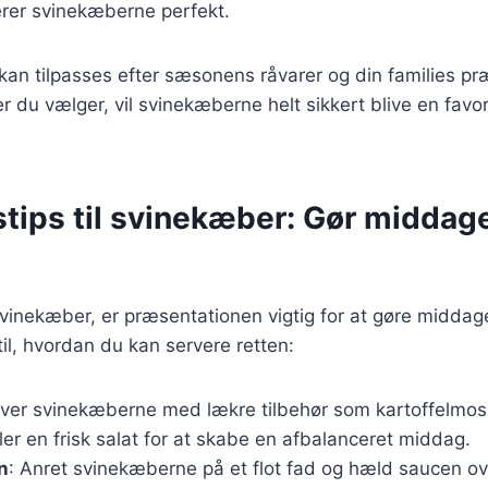
er svinekæberne perfekt.
 kan tilpasses efter sæsonens råvarer og din families p
er du vælger, vil svinekæberne helt sikkert blive en favor
stips til svinekæber: Gør middag
vinekæber, er præsentationen vigtig for at gøre middage
til, hvordan du kan servere retten:
rver svinekæberne med lækre tilbehør som kartoffelmos
ler en frisk salat for at skabe en afbalanceret middag.
n
: Anret svinekæberne på et flot fad og hæld saucen ove