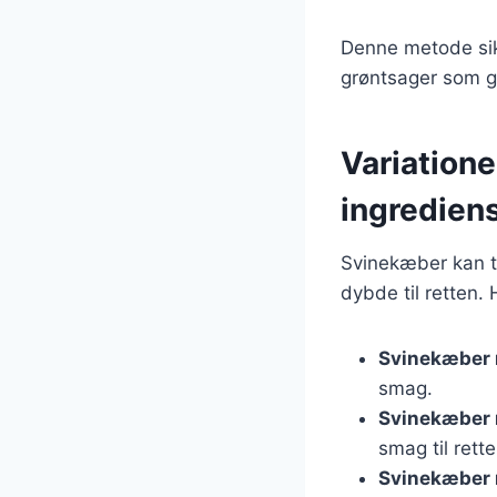
Denne metode sikr
grøntsager som gu
Variatione
ingredien
Svinekæber kan ti
dybde til retten.
Svinekæber 
smag.
Svinekæber 
smag til rette
Svinekæber