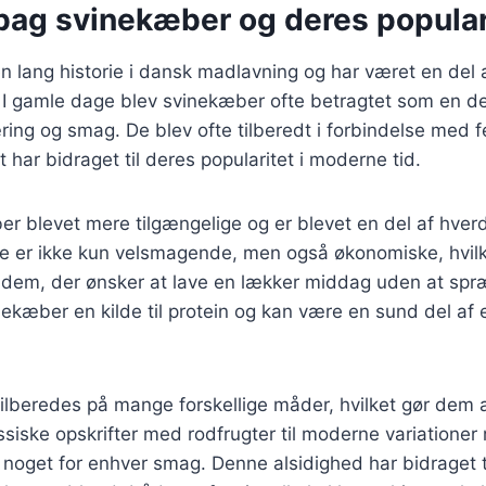
 bag svinekæber og deres popular
 lang historie i dansk madlavning og har været en del af
. I gamle dage blev svinekæber ofte betragtet som en d
æring og smag. De blev ofte tilberedt i forbindelse med fe
et har bidraget til deres popularitet i moderne tid.
er blevet mere tilgængelige og er blevet en del af hver
e er ikke kun velsmagende, men også økonomiske, hvilke
or dem, der ønsker at lave en lækker middag uden at sp
ekæber en kilde til protein og kan være en sund del af 
lberedes på mange forskellige måder, hvilket gør dem al
ssiske opskrifter med rodfrugter til moderne variatione
r noget for enhver smag. Denne alsidighed har bidraget t