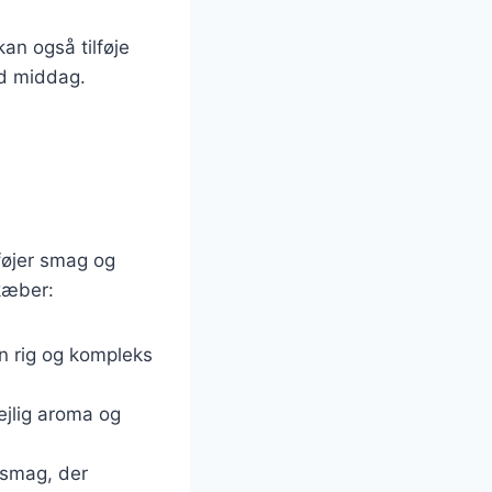
an også tilføje
nd middag.
føjer smag og
ekæber:
en rig og kompleks
dejlig aroma og
 smag, der