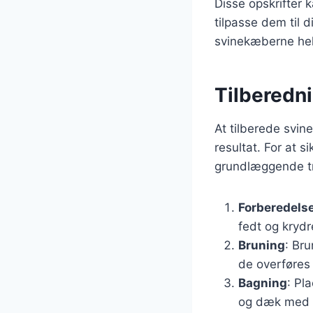
Disse opskrifter 
tilpasse dem til d
svinekæberne helt 
Tilberedn
At tilberede svin
resultat. For at s
grundlæggende tr
Forberedels
fedt og kryd
Bruning
: Bru
de overføres 
Bagning
: Pl
og dæk med fo