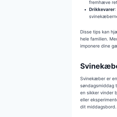
fremhæve ret
Drikkevarer
:
svinekæbern
Disse tips kan hj
hele familien. Me
imponere dine gæ
Svinekæber
Svinekæber er en a
søndagsmiddag ti
en sikker vinder 
eller eksperiment
dit middagsbord.