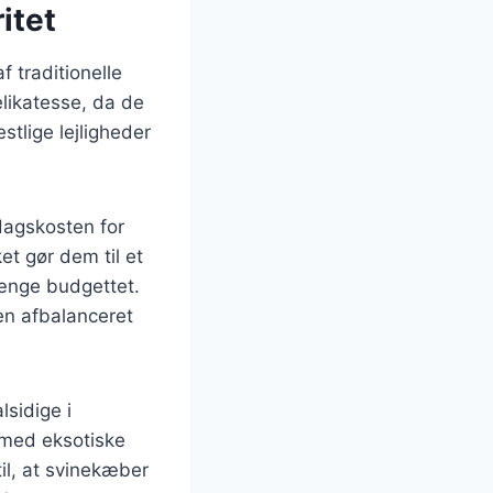
itet
 traditionelle
elikatesse, da de
stlige lejligheder
dagskosten for
t gør dem til et
rænge budgettet.
en afbalanceret
sidige i
r med eksotiske
il, at svinekæber