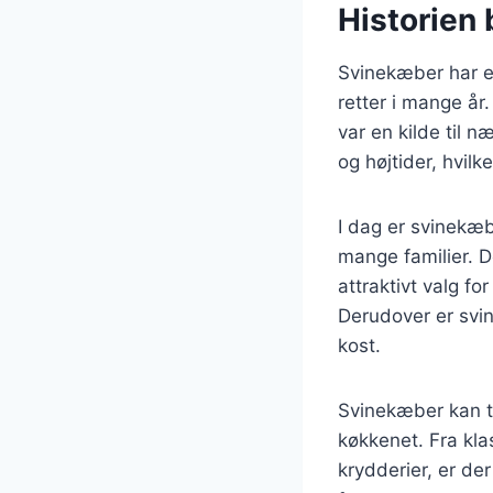
Historien
Svinekæber har en
retter i mange år
var en kilde til n
og højtider, hvilk
I dag er svinekæb
mange familier. D
attraktivt valg f
Derudover er svin
kost.
Svinekæber kan ti
køkkenet. Fra kla
krydderier, er de