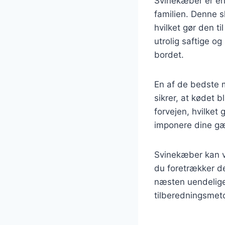
Svinekæber er en 
familien. Denne s
hvilket gør den t
utrolig saftige og
bordet.
En af de bedste 
sikrer, at kødet b
forvejen, hvilket
imponere dine gæ
Svinekæber kan v
du foretrækker de
næsten uendelige. 
tilberedningsmeto