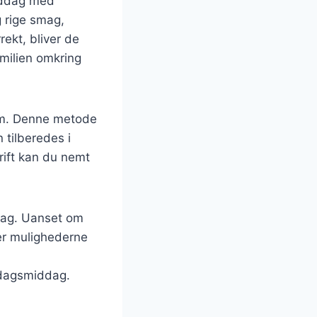
middag med
g rige smag,
rekt, bliver de
familien omkring
dem. Denne metode
 tilberedes i
rift kan du nemt
mag. Uanset om
er mulighederne
ndagsmiddag.