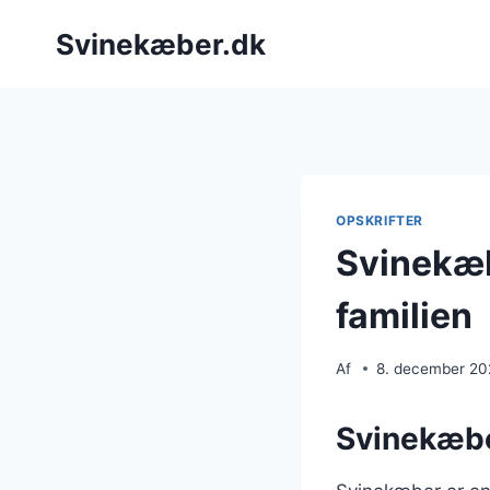
Fortsæt
Svinekæber.dk
til
indhold
OPSKRIFTER
Svinekæb
familien
Af
8. december 2
Svinekæbe