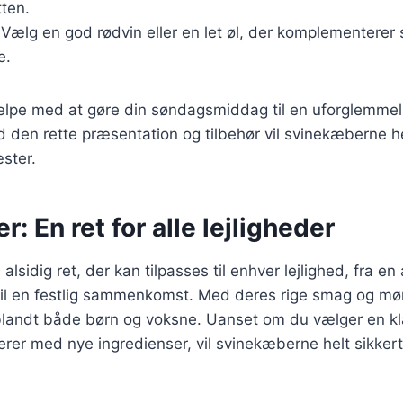
ten.
 Vælg en god rødvin eller en let øl, der komplementerer
e.
ælpe med at gøre din søndagsmiddag til en uforglemmeli
d den rette præsentation og tilbehør vil svinekæberne he
ster.
: En ret for alle lejligheder
lsidig ret, der kan tilpasses til enhver lejlighed, fra en
l en festlig sammenkomst. Med deres rige smag og mør
blandt både børn og voksne. Uanset om du vælger en kla
erer med nye ingredienser, vil svinekæberne helt sikkert