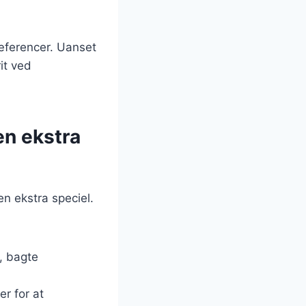
ræferencer. Uanset
it ved
en ekstra
n ekstra speciel.
, bagte
r for at