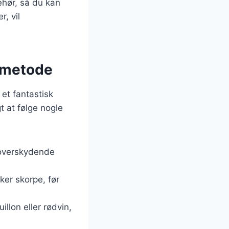
behør, så du kan
r, vil
l metode
 et fantastisk
gt at følge nogle
 overskydende
ker skorpe, før
llon eller rødvin,