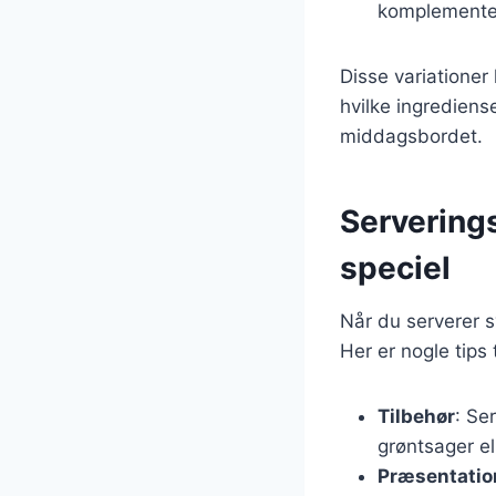
komplementer
Disse variationer
hvilke ingrediens
middagsbordet.
Servering
speciel
Når du serverer s
Her er nogle tips 
Tilbehør
: Se
grøntsager el
Præsentatio