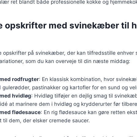
pulær ret blandt både professionelle kokke og hjemmeko
e opskrifter med svinekæber til h
e opskrifter på svinekæber, der kan tilfredsstille enhver
riationer, som du kan overveje til din næste middag:
med rodfrugter
: En klassisk kombination, hvor svinekæ
ulerødder, pastinakker og kartofler for en sund og ve
med hvidløg
: Hvidløg tilføjer en dejlig smag til svinek
dé at marinere dem i hvidløg og krydderurter før tilber
med flødesauce
: En rig flødesauce kan gøre retten eks
kt til dem, der elsker cremede saucer.