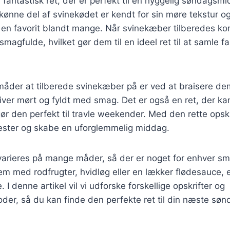
fantastisk ret, der er perfekt til en hyggelig søndags
kønne del af svinekødet er kendt for sin møre tekstur o
il en favorit blandt mange. Når svinekæber tilberedes kor
 smagfulde, hvilket gør dem til en ideel ret til at samle 
måder at tilberede svinekæber på er ved at braisere 
liver mørt og fyldt med smag. Det er også en ret, der kan
 gør den perfekt til travle weekender. Med den rette opsk
ster og skabe en uforglemmelig middag.
arieres på mange måder, så der er noget for enhver s
m med rodfrugter, hvidløg eller en lækker flødesauce, 
I denne artikel vil vi udforske forskellige opskrifter og
der, så du kan finde den perfekte ret til din næste sø