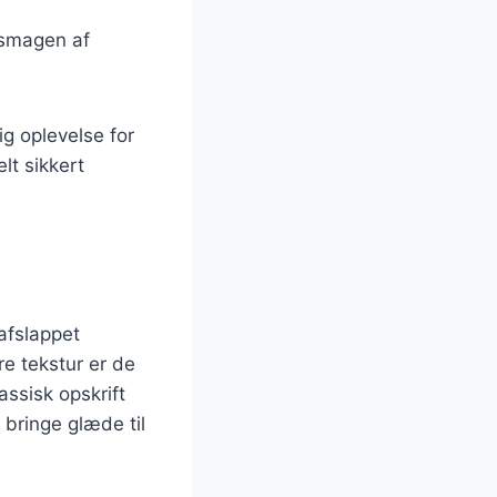
 smagen af
g oplevelse for
lt sikkert
 afslappet
e tekstur er de
ssisk opskrift
 bringe glæde til