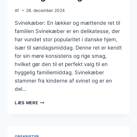
Af
28. december 2024
Svinekæber: En lækker og mættende ret til
familien Svinekæber er en delikatesse, der
har vundet stor popularitet i danske hjem,
især til søndagsmiddag. Denne ret er kendt
for sin møre konsistens og rige smag,
hvilket gør den til et perfekt valg til en
hyggelig familiemiddag. Svinekæber
stammer fra kinderne af svinet og er en
del…
SVINEKÆBER
LÆS MERE
MED
STEGTE
KARTOFLER
TIL
SØNDAGSMIDDAG
OPSKRIFTER