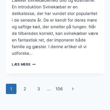
Lækker svinekæbemed dild og edamame:
En introduktion Svinekæber er en
delikatesse, der har vundet stor popularitet
i de seneste år. De er kendt for deres møre
og saftige kød, der smelter på tungen. Når
de tilberedes korrekt, kan svinekæber være
en fantastisk ret, der imponerer både
familie og gæster. I denne artikel vil vi
udforske…
LÆKKER
LÆS MERE
SVINEKÆBEMED
DILD
OG
EDAMAME
Side
Næste
1
2
3
…
106
navigation
side