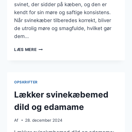
svinet, der sidder på kæben, og den er
kendt for sin møre og saftige konsistens.
Når svinekæber tilberedes korrekt, bliver
de utrolig møre og smagfulde, hvilket gør
dem…
DELIKATE
LÆS MERE
SVINEKÆBER
I
TOMATSAUCE
OPSKRIFTER
Lækker svinekæbemed
dild og edamame
Af
28. december 2024