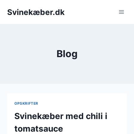
Fortsæt
Svinekæber.dk
til
indhold
Blog
OPSKRIFTER
Svinekæber med chili i
tomatsauce