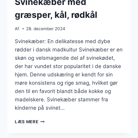
Svinekæber med
græsper, kål, rødkål
Af
28. december 2024
Svinekæber: En delikatesse med dybe
rødder i dansk madkultur Svinekæber er en
skøn og velsmagende del af svinekødet,
der har vundet stor popularitet i de danske
hjem. Denne udskæring er kendt for sin
møre konsistens og rige smag, hvilket gør
den til en favorit blandt både kokke og
madelskere. Svinekæber stammer fra
kinderne på svinet…
SVINEKÆBER
LÆS MERE
MED
GRÆSPER,