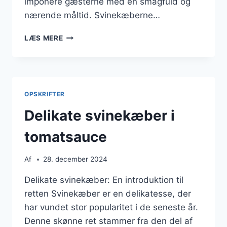
imponere gæsterne med en smagfuld og
nærende måltid. Svinekæberne…
KRYDRET
LÆS MERE
SVINEKÆBER
MED
BØNNER
OG
COUSCOUS
OPSKRIFTER
Delikate svinekæber i
tomatsauce
Af
28. december 2024
Delikate svinekæber: En introduktion til
retten Svinekæber er en delikatesse, der
har vundet stor popularitet i de seneste år.
Denne skønne ret stammer fra den del af