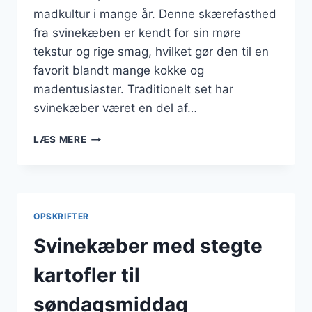
madkultur i mange år. Denne skærefasthed
fra svinekæben er kendt for sin møre
tekstur og rige smag, hvilket gør den til en
favorit blandt mange kokke og
madentusiaster. Traditionelt set har
svinekæber været en del af…
SVINEKÆBER
LÆS MERE
I
SØD
KARTOFFELSALAT
OPSKRIFTER
Svinekæber med stegte
kartofler til
søndagsmiddag