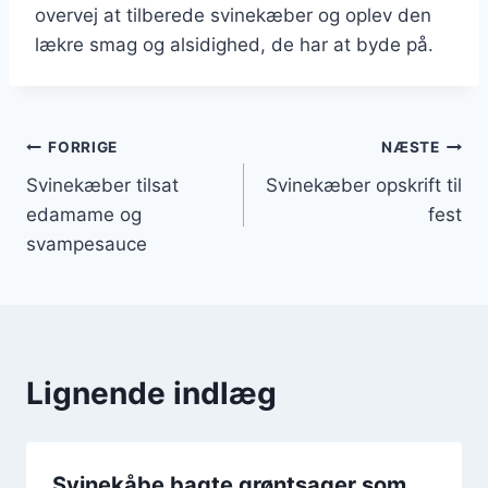
overvej at tilberede svinekæber og oplev den
lækre smag og alsidighed, de har at byde på.
Indlægsnavigation
FORRIGE
NÆSTE
Svinekæber tilsat
Svinekæber opskrift til
edamame og
fest
svampesauce
Lignende indlæg
Svinekåbe bagte grøntsager som