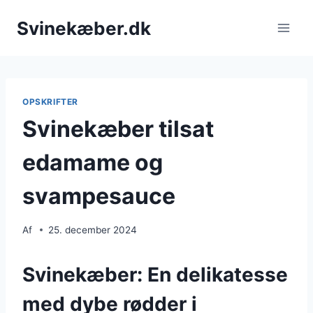
Fortsæt
Svinekæber.dk
til
indhold
OPSKRIFTER
Svinekæber tilsat
edamame og
svampesauce
Af
25. december 2024
Svinekæber: En delikatesse
med dybe rødder i