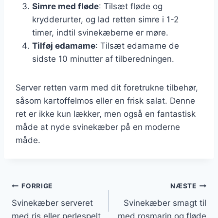
Simre med fløde
: Tilsæt fløde og
krydderurter, og lad retten simre i 1-2
timer, indtil svinekæberne er møre.
Tilføj edamame
: Tilsæt edamame de
sidste 10 minutter af tilberedningen.
Server retten varm med dit foretrukne tilbehør,
såsom kartoffelmos eller en frisk salat. Denne
ret er ikke kun lækker, men også en fantastisk
måde at nyde svinekæber på en moderne
måde.
Indlægsnavigation
FORRIGE
NÆSTE
Svinekæber serveret
Svinekæber smagt til
med ris eller perlespelt
med rosmarin og fløde