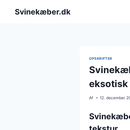
Fortsæt
Svinekæber.dk
til
indhold
OPSKRIFTER
Svinekæb
eksotisk 
Af
12. december 2
Svinekæbe
tekstur