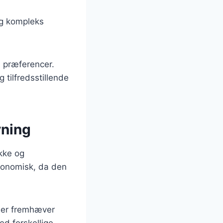
og kompleks
e præferencer.
 tilfredsstillende
vning
kke og
konomisk, da den
 der fremhæver
d forskellige