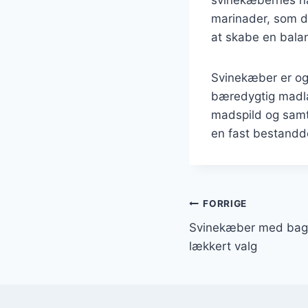
marinader, som de
at skabe en bala
Svinekæber er og
bæredygtig madla
madspild og samt
en fast bestandde
Indlægsnavi
FORRIGE
Svinekæber med bagt
lækkert valg