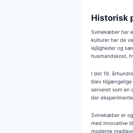
Historisk
Svinekæber har en
kulturer har de v
lejligheder og sæ
husmandskost, hv
I det 19. århund
blev tilgængelige
serveret som en 
der eksperimente
Svinekæber er og
med innovative ti
moderne madlavni