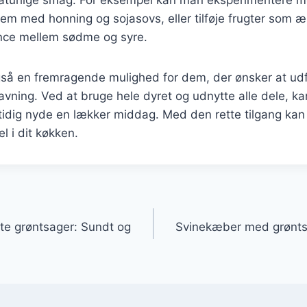
m med honning og sojasovs, eller tilføje frugter som æb
nce mellem sødme og syre.
så en fremragende mulighed for dem, der ønsker at ud
vning. Ved at bruge hele dyret og udnytte alle dele, k
idig nyde en lækker middag. Med den rette tilgang kan
l i dit køkken.
gation
e grøntsager: Sundt og
Svinekæber med grønts