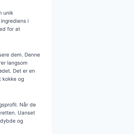
n unik
ingrediens i
ed for at
isere dem. Denne
erer langsom
ødet. Det er en
t kokke og
gsprofil. Når de
l retten. Uanset
e dybde og