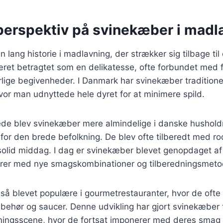
 perspektiv på svinekæber i madl
 lang historie i madlavning, der strækker sig tilbage til
æret betragtet som en delikatesse, ofte forbundet med f
rlige begivenheder. I Danmark har svinekæber traditione
or man udnyttede hele dyret for at minimere spild.
rede blev svinekæber mere almindelige i danske hushold
 for den brede befolkning. De blev ofte tilberedt med ro
solid middag. I dag er svinekæber blevet genopdaget a
rer med nye smagskombinationer og tilberedningsmeto
så blevet populære i gourmetrestauranter, hvor de oft
lbehør og saucer. Denne udvikling har gjort svinekæber t
ngsscene, hvor de fortsat imponerer med deres smag 