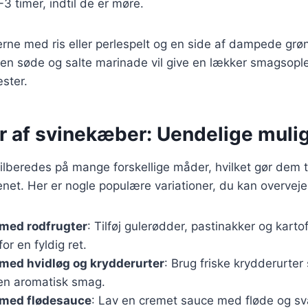
3 timer, indtil de er møre.
ne med ris eller perlespelt og en side af dampede grøn
en søde og salte marinade vil give en lækker smagsoplev
ster.
er af svinekæber: Uendelige muli
lberedes på mange forskellige måder, hvilket gør dem ti
enet. Her er nogle populære variationer, du kan overveje
med rodfrugter
: Tilføj gulerødder, pastinakker og kartofl
or en fyldig ret.
med hvidløg og krydderurter
: Brug friske krydderurter
 en aromatisk smag.
med flødesauce
: Lav en cremet sauce med fløde og s