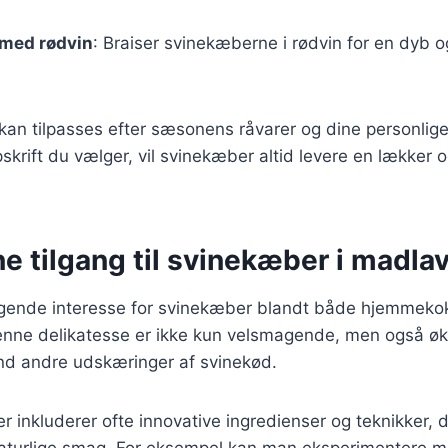
med rødvin
: Braiser svinekæberne i rødvin for en dyb 
 kan tilpasses efter sæsonens råvarer og dine personlig
krift du vælger, vil svinekæber altid levere en lækker og
e tilgang til svinekæber i madla
stigende interesse for svinekæber blandt både hjemmeko
Denne delikatesse er ikke kun velsmagende, men også ø
 end andre udskæringer af svinekød.
r inkluderer ofte innovative ingredienser og teknikker,
turlige smag. For eksempel kan man eksperimentere me