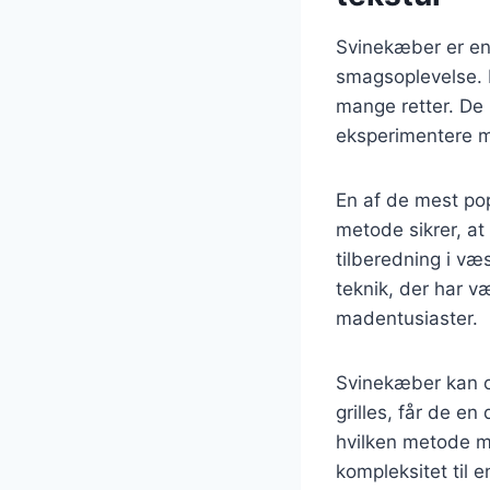
Svinekæber er en 
smagsoplevelse. K
mange retter. De 
eksperimentere m
En af de mest po
metode sikrer, at
tilberedning i væ
teknik, der har v
madentusiaster.
Svinekæber kan og
grilles, får de en
hvilken metode m
kompleksitet til e