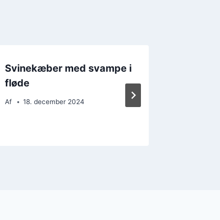
Svinekæber med svampe i
Svinek
fløde
krydder
ekstra
Af
18. december 2024
Af
9. d