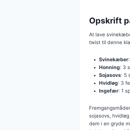
Opskrift 
At lave svinekæbe
twist til denne k
Svinekæber
Honning
: 3 
Sojasovs
: 5 
Hvidløg
: 3 f
Ingefær
: 1 s
Fremgangsmåden e
sojasovs, hvidløg
dem i en gryde med