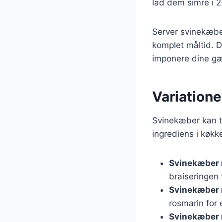
lad dem simre i 2-
Server svinekæber
komplet måltid. D
imponere dine gæ
Variation
Svinekæber kan ti
ingrediens i køkk
Svinekæber 
braiseringen f
Svinekæber 
rosmarin for
Svinekæber 