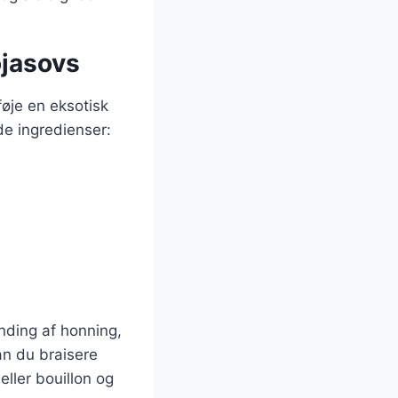
ojasovs
øje en eksotisk
de ingredienser:
nding af honning,
an du braisere
eller bouillon og