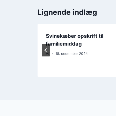
Lignende indlæg
idløg:
Svinekæber opskrift til
ing
familiemiddag
Af
18. december 2024