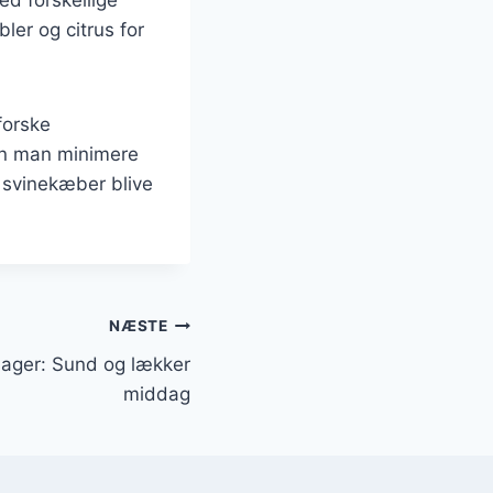
ler og citrus for
forske
an man minimere
 svinekæber blive
NÆSTE
ager: Sund og lækker
middag