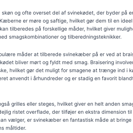
skøn og ofte overset del af svinekødet, der byder på e
æberne er møre og saftige, hvilket gør dem til en ideel 
kan tilberedes på forskellige måder, hvilket giver muligh
ed smagskombinationer og tilberedningsteknikker.
pulære måder at tilberede svinekæber på er ved at bra
 kødet bliver mørt og fyldt med smag. Braisering involv
ske, hvilket gør det muligt for smagene at trænge ind i k
æret anvendt i århundreder og er stadig en favorit bland
så grilles eller steges, hvilket giver en helt anden sma
 dejlig ristet overflade, der tilføjer en ekstra dimension ti
an vælger, er svinekæber en fantastisk måde at bring
ns måltider.