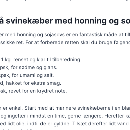
på svinekæber med honning og s
r med honning og sojasovs er en fantastisk måde at tilf
lassiske ret. For at forberede retten skal du bruge følgen
: 1 kg, renset og klar til tilberedning.
spsk, for sødme og glans.
spsk, for umami og salt.
ed, hakket for ekstra smag.
psk, revet for en krydret note.
r enkel. Start med at marinere svinekæberne i en bla
 og ingefær i mindst en time, gerne længere. Herefter k
 lidt olie, indtil de er gyldne. Tilsæt derefter lidt vand 