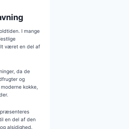
avning
 oldtiden. I mange
estlige
lt været en del af
ninger, da de
dfrugter og
f moderne kokke,
der.
e præsenteres
il en del af den
og alsidighed.