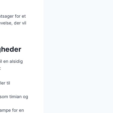
tsager for et
else, der vil
gheder
l en alsidig
:
er til
 som timian og
vampe for en