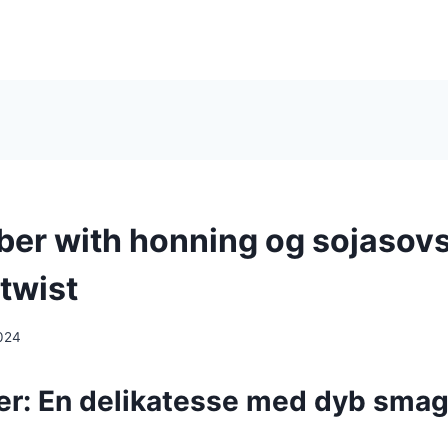
er with honning og sojasovs
twist
024
r: En delikatesse med dyb smag