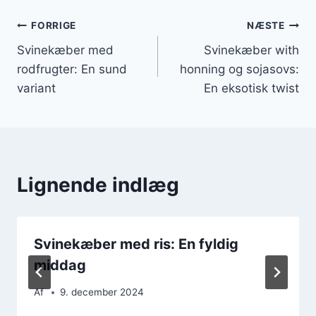
Indlægsnavigation
FORRIGE
NÆSTE
Svinekæber med
Svinekæber with
rodfrugter: En sund
honning og sojasovs:
variant
En eksotisk twist
Lignende indlæg
Svinekæber med ris: En fyldig
middag
Af
9. december 2024