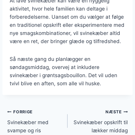
At lave svinekæber kan være en hyggelig
aktivitet, hvor hele familien kan deltage i
forberedelserne. Uanset om du vælger at følge
en traditionel opskrift eller eksperimentere med
nye smagskombinationer, vil svinekæber altid
være en ret, der bringer glæde og tilfredshed.
Så næste gang du planlægger en
søndagsmiddag, overvej at inkludere
svinekæber i grøntsagsbouillon. Det vil uden
tvivl blive en aften, som alle vil huske.
Indlægsnavigation
FORRIGE
NÆSTE
Svinekæber med
Svinekæber opskrift til
svampe og ris
lækker middag