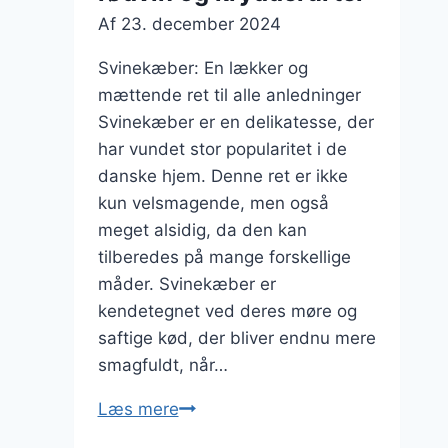
Af
23. december 2024
Svinekæber: En lækker og
mættende ret til alle anledninger
Svinekæber er en delikatesse, der
har vundet stor popularitet i de
danske hjem. Denne ret er ikke
kun velsmagende, men også
meget alsidig, da den kan
tilberedes på mange forskellige
måder. Svinekæber er
kendetegnet ved deres møre og
saftige kød, der bliver endnu mere
smagfuldt, når…
Svinekæber
Læs mere
med