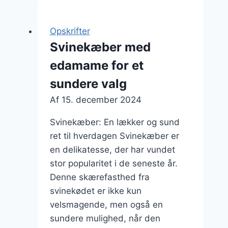
ovn
med
Opskrifter
lækre
Svinekæber med
krydderier
edamame for et
sundere valg
Af
15. december 2024
Svinekæber: En lækker og sund
ret til hverdagen Svinekæber er
en delikatesse, der har vundet
stor popularitet i de seneste år.
Denne skærefasthed fra
svinekødet er ikke kun
velsmagende, men også en
sundere mulighed, når den