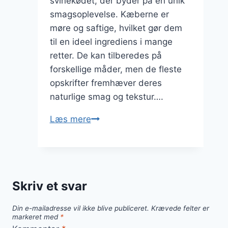
svinekødet, der byder på en unik
smagsoplevelse. Kæberne er
møre og saftige, hvilket gør dem
til en ideel ingrediens i mange
retter. De kan tilberedes på
forskellige måder, men de fleste
opskrifter fremhæver deres
naturlige smag og tekstur….
Svinekæber
Læs mere
med
citron
for
frisk
Skriv et svar
smag
Din e-mailadresse vil ikke blive publiceret.
Krævede felter er
markeret med
*