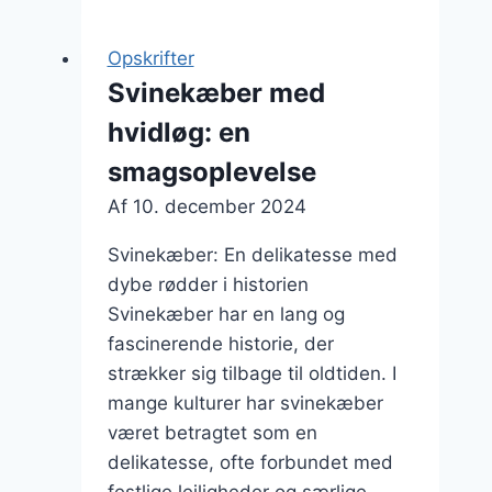
rødvin
og
Opskrifter
krydderurter
Svinekæber med
hvidløg: en
smagsoplevelse
Af
10. december 2024
Svinekæber: En delikatesse med
dybe rødder i historien
Svinekæber har en lang og
fascinerende historie, der
strækker sig tilbage til oldtiden. I
mange kulturer har svinekæber
været betragtet som en
delikatesse, ofte forbundet med
festlige lejligheder og særlige