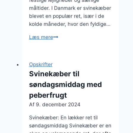
måltider. I Danmark er svinekæber
blevet en populær ret, især i de
kolde måneder, hvor den fyldige…
Svinekæber
Læs mere
med
hvidløg:
en
Opskrifter
smagsoplevelse
Svinekæber til
søndagsmiddag med
peberfrugt
Af
9. december 2024
Svinekæber: En lækker ret til
søndagsmiddag Svinekæber er en