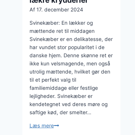
lækre krydderier
Af
17. december 2024
Svinekæber: En lækker og
mættende ret til middagen
Svinekæber er en delikatesse, der
har vundet stor popularitet i de
danske hjem. Denne skønne ret er
ikke kun velsmagende, men også
utrolig mættende, hvilket gør den
til et perfekt valg til
familiemiddage eller festlige
lejligheder. Svinekæber er
kendetegnet ved deres møre og
saftige kød, der smelter…
Svinekæber
Læs mere
i