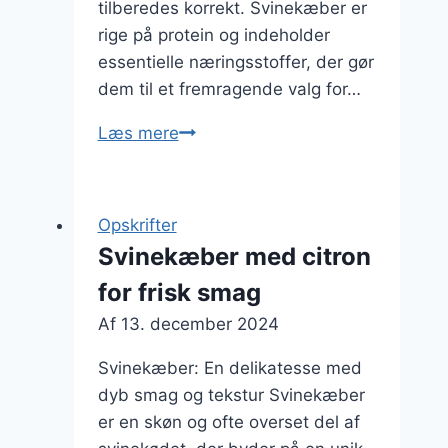
tilberedes korrekt. Svinekæber er
rige på protein og indeholder
essentielle næringsstoffer, der gør
dem til et fremragende valg for…
Svinekæber
Læs mere
med
edamame
for
Opskrifter
et
Svinekæber med citron
sundere
for frisk smag
valg
Af
13. december 2024
Svinekæber: En delikatesse med
dyb smag og tekstur Svinekæber
er en skøn og ofte overset del af