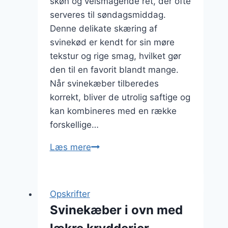
skøn og velsmagende ret, der ofte
serveres til søndagsmiddag.
Denne delikate skæring af
svinekød er kendt for sin møre
tekstur og rige smag, hvilket gør
den til en favorit blandt mange.
Når svinekæber tilberedes
korrekt, bliver de utrolig saftige og
kan kombineres med en række
forskellige…
Svinekæber
Læs mere
til
søndagsmiddag
med
Opskrifter
peberfrugt
Svinekæber i ovn med