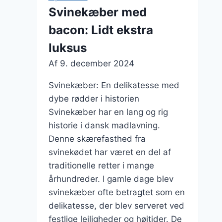
rosmarin
Svinekæber med
for
bacon: Lidt ekstra
en
frisk
luksus
twist
Af
9. december 2024
Svinekæber: En delikatesse med
dybe rødder i historien
Svinekæber har en lang og rig
historie i dansk madlavning.
Denne skærefasthed fra
svinekødet har været en del af
traditionelle retter i mange
århundreder. I gamle dage blev
svinekæber ofte betragtet som en
delikatesse, der blev serveret ved
festlige lejligheder og højtider. De