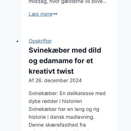
middag, hvor gæsterne vil blive…
Svinekæber
Læs mere
i
sennepssauce
til
Opskrifter
festmiddag
Svinekæber med dild
og edamame for et
kreativt twist
Af
26. december 2024
Svinekæber: En delikatesse med
dybe rødder i historien
Svinekæber har en lang og rig
historie i dansk madlavning.
Denne skærefasthed fra