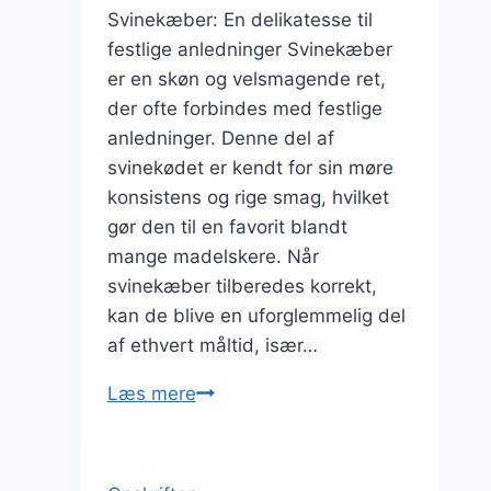
Svinekæber: En delikatesse til
festlige anledninger Svinekæber
er en skøn og velsmagende ret,
der ofte forbindes med festlige
anledninger. Denne del af
svinekødet er kendt for sin møre
konsistens og rige smag, hvilket
gør den til en favorit blandt
mange madelskere. Når
svinekæber tilberedes korrekt,
kan de blive en uforglemmelig del
af ethvert måltid, især…
Svinekæber
Læs mere
med
rødvin
til