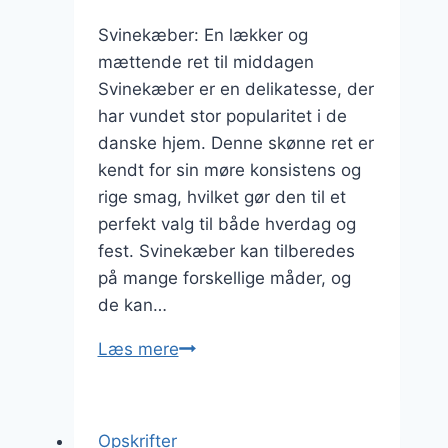
Svinekæber: En lækker og
mættende ret til middagen
Svinekæber er en delikatesse, der
har vundet stor popularitet i de
danske hjem. Denne skønne ret er
kendt for sin møre konsistens og
rige smag, hvilket gør den til et
perfekt valg til både hverdag og
fest. Svinekæber kan tilberedes
på mange forskellige måder, og
de kan…
Svinekæber
Læs mere
med
citron
og
Opskrifter