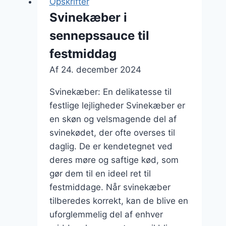
Opskrifter
festlige
Svinekæber i
anledninger
sennepssauce til
festmiddag
Af
24. december 2024
Svinekæber: En delikatesse til
festlige lejligheder Svinekæber er
en skøn og velsmagende del af
svinekødet, der ofte overses til
daglig. De er kendetegnet ved
deres møre og saftige kød, som
gør dem til en ideel ret til
festmiddage. Når svinekæber
tilberedes korrekt, kan de blive en
uforglemmelig del af enhver