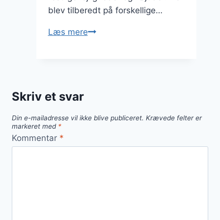
blev tilberedt på forskellige…
Svinekæber
Læs mere
med
bacon:
Lidt
ekstra
Skriv et svar
luksus
Din e-mailadresse vil ikke blive publiceret.
Krævede felter er
markeret med
*
Kommentar
*