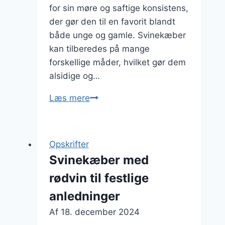
for sin møre og saftige konsistens,
der gør den til en favorit blandt
både unge og gamle. Svinekæber
kan tilberedes på mange
forskellige måder, hvilket gør dem
alsidige og…
Svinekæber
Læs mere
med
græskar
og
Opskrifter
rosmarin
Svinekæber med
rødvin til festlige
anledninger
Af
18. december 2024