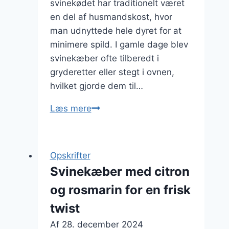
svinekødet har traditionelt været
en del af husmandskost, hvor
man udnyttede hele dyret for at
minimere spild. I gamle dage blev
svinekæber ofte tilberedt i
gryderetter eller stegt i ovnen,
hvilket gjorde dem til…
Svinekæber
Læs mere
med
dild
og
Opskrifter
edamame
Svinekæber med citron
for
og rosmarin for en frisk
et
kreativt
twist
twist
Af
28. december 2024