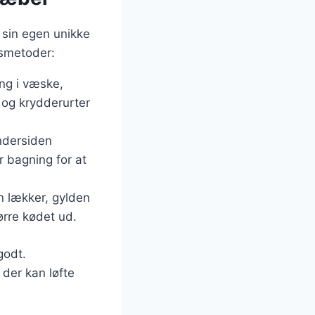
 sin egen unikke
gsmetoder:
ng i væske,
g og krydderurter
ndersiden
r bagning for at
en lækker, gylden
ørre kødet ud.
godt.
der kan løfte