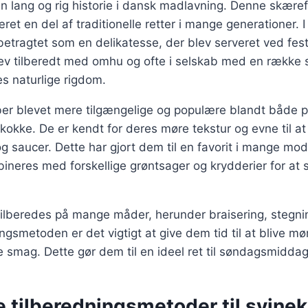
n lang og rig historie i dansk madlavning. Denne skære
ret en del af traditionelle retter i mange generationer. 
etragtet som en delikatesse, der blev serveret ved festl
blev tilberedt med omhu og ofte i selskab med en række
 naturlige rigdom.
ber blevet mere tilgængelige og populære blandt både p
okke. De er kendt for deres møre tekstur og evne til a
og saucer. Dette har gjort dem til en favorit i mange mod
ineres med forskellige grøntsager og krydderier for at
ilberedes på mange måder, herunder braisering, stegni
ngsmetoden er det vigtigt at give dem tid til at blive mø
e smag. Dette gør dem til en ideel ret til søndagsmiddag 
e tilberedningsmetoder til svin