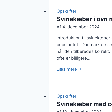
Opskrifter
Svinekæber i ovn 
Af
4. december 2024
Introduktion til svinekæber
popularitet i Danmark de se
når den tilberedes korrekt
ofte er billigere…
Svinekæber
Læs mere
i
ovn
med
græskar
Opskrifter
og
Svinekæber med c
kartofler