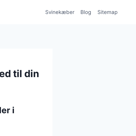
Svinekæber
Blog
Sitemap
d til din
er i