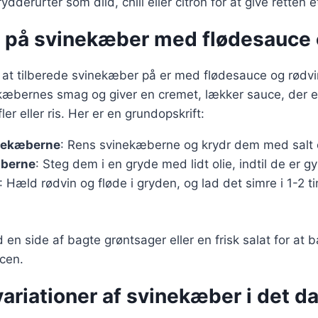
ydderurter som dild, chili eller citron for at give retten 
r på svinekæber med flødesauce 
 at tilberede svinekæber på er med flødesauce og rødvi
æbernes smag og giver en cremet, lækker sauce, der er 
er eller ris. Her er en grundopskrift:
nekæberne
: Rens svinekæberne og krydr dem med salt 
æberne
: Steg dem i en gryde med lidt olie, indtil de er gy
: Hæld rødvin og fløde i gryden, og lad det simre i 1-2 ti
 en side af bagte grøntsager eller en frisk salat for at 
cen.
ariationer af svinekæber i det d