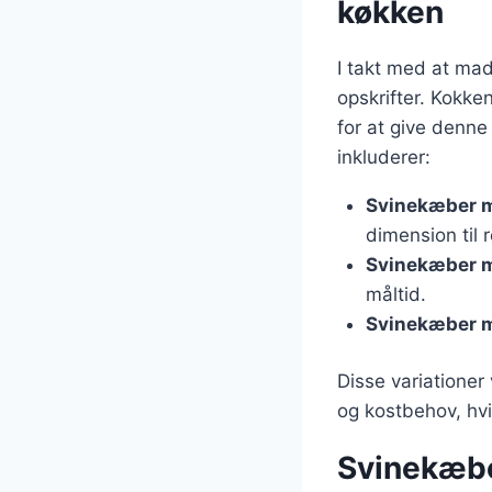
køkken
I takt med at mad
opskrifter. Kokke
for at give denne
inkluderer:
Svinekæber m
dimension til r
Svinekæber m
måltid.
Svinekæber m
Disse variationer
og kostbehov, hvi
Svinekæber