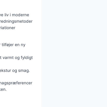
e liv i moderne
beredningsmetoder
riationer
tilføjer en ny
t varmt og fyldigt
 tekstur og smag.
 smagspræferencer
ken.