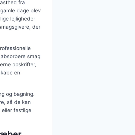
fasthed fra
I gamle dage blev
ige lejligheder
 smagsgivere, der
rofessionelle
t absorbere smag
erne opskrifter,
 skabe en
ng og bagning.
re, så de kan
eller festlige
ekæber