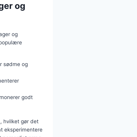
ger og
ager og
 populære
jer sødme og
menterer
armonerer godt
 hvilket gør det
at eksperimentere