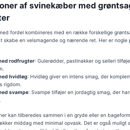
oner af svinekæber med grøntsa
ter
ed fordel kombineres med en række forskellige grønts
 at skabe en velsmagende og nærende ret. Her er nogle
ed rodfrugter
: Gulerødder, pastinakker og selleri tilfø
n.
ed hvidløg
: Hvidløg giver en intens smag, der komple
s rigdom.
med svampe
: Svampe tilføjer en jordagtig smag, der h
.
er kan tilberedes sammen i en gryde eller en bageform,
lækker middag med minimal opvask. Det er også muligt 