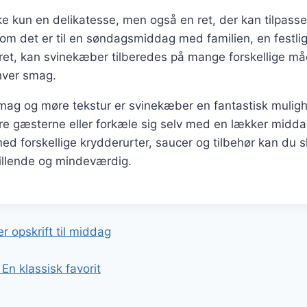
e kun en delikatesse, men også en ret, der kan tilpasses
t om det er til en søndagsmiddag med familien, en fest
ret, kan svinekæber tilberedes på mange forskellige måd
ver smag.
mag og møre tekstur er svinekæber en fantastisk mulig
re gæsterne eller forkæle sig selv med en lækker midda
d forskellige krydderurter, saucer og tilbehør kan du s
tillende og mindeværdig.
gation
 opskrift til middag
n klassisk favorit