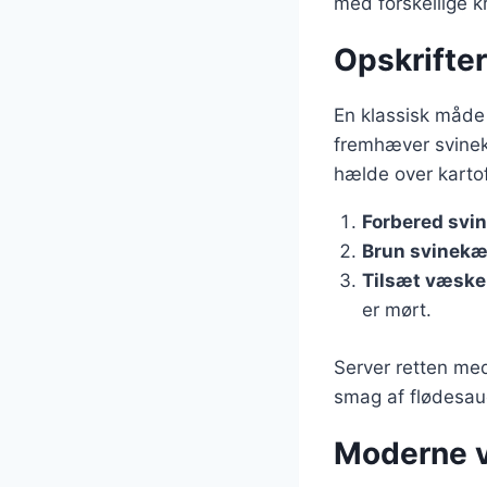
med forskellige kr
Opskrifte
En klassisk måde
fremhæver svinek
hælde over kartofl
Forbered svi
Brun svinek
Tilsæt væske
er mørt.
Server retten med
smag af flødesau
Moderne v