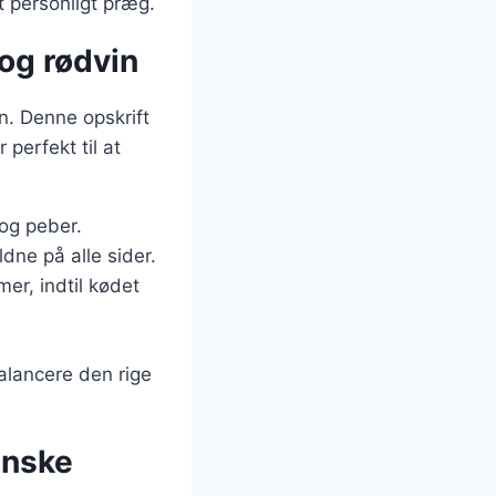
et personligt præg.
og rødvin
n. Denne opskrift
perfekt til at
og peber.
ldne på alle sider.
mer, indtil kødet
balancere den rige
anske