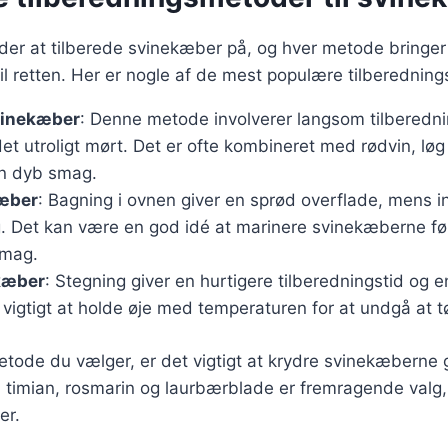
er at tilberede svinekæber på, og hver metode bringer
il retten. Her er nogle af de mest populære tilberednin
vinekæber
: Denne metode involverer langsom tilberedni
det utroligt mørt. Det er ofte kombineret med rødvin, lø
en dyb smag.
æber
: Bagning i ovnen giver en sprød overflade, mens i
ig. Det kan være en god idé at marinere svinekæberne fø
smag.
kæber
: Stegning giver en hurtigere tilberedningstid og 
 vigtigt at holde øje med temperaturen for at undgå at t
tode du vælger, er det vigtigt at krydre svinekæberne 
timian, rosmarin og laurbærblade er fremragende valg, 
er.