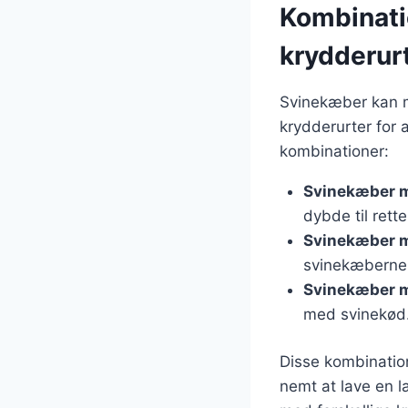
Kombinati
krydderur
Svinekæber kan m
krydderurter for
kombinationer:
Svinekæber m
dybde til rette
Svinekæber m
svinekæberne
Svinekæber 
med svinekød
Disse kombination
nemt at lave en 