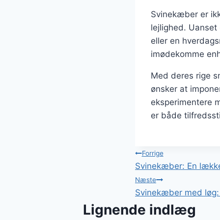
Svinekæber er ikk
lejlighed. Uanse
eller en hverdags
imødekomme enh
Med deres rige s
ønsker at impone
eksperimentere me
er både tilfredss
Indlægsnavi
Forrige
Svinekæber: En lækker
Næste
Svinekæber med løg: E
Lignende indlæg