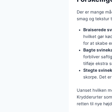
Der er mange måd
smag og tekstur t
Braiserede s
hvilket gør kø
for at skabe 
Bagte svinek
forbliver saft
tilføje ekstra 
Stegte svine
skorpe. Det er
Uanset hvilken me
Krydderurter som 
retten til nye højd