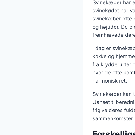
Svinekæber har e
svinekødet har væ
svinekæber ofte b
og højtider. De 
fremhævede deres
I dag er svinekæ
kokke og hjemmek
fra krydderurter 
hvor de ofte komb
harmonisk ret.
Svinekæber kan t
Uanset tilberedni
frigive deres fuld
sammenkomster.
Forskellig