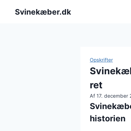
Fortsæt
Svinekæber.dk
til
indhold
Opskrifter
Svinekæb
ret
Af
17. december
Svinekæbe
historien