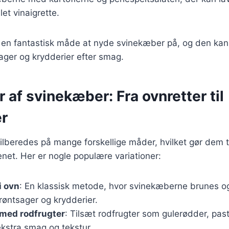
et vinaigrette.
r en fantastisk måde at nyde svinekæber på, og den kan
sager og krydderier efter smag.
r af svinekæber: Fra ovnretter til
er
lberedes på mange forskellige måder, hvilket gør dem ti
enet. Her er nogle populære variationer:
i ovn
: En klassisk metode, hvor svinekæberne brunes og
øntsager og krydderier.
med rodfrugter
: Tilsæt rodfrugter som gulerødder, past
 ekstra smag og tekstur.