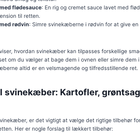
med flødesauce
: En rig og cremet sauce lavet med fløde
nsion til retten.
med rødvin
: Simre svinekæberne i rødvin for at give e
 viser, hvordan svinekæber kan tilpasses forskellige s
et om du vælger at bage dem i ovnen eller simre dem i 
æberne altid er en velsmagende og tilfredsstillende ret.
il svinekæber: Kartofler, grøntsa
inekæber, er det vigtigt at vælge det rigtige tilbehør for
ten. Her er nogle forslag til lækkert tilbehør: