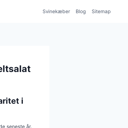
Svinekæber
Blog
Sitemap
ltsalat
ritet i
de seneste år.