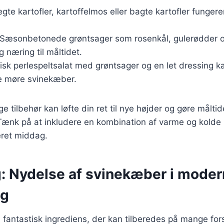
egte kartofler, kartoffelmos eller bagte kartofler funger
 Sæsonbetonede grøntsager som rosenkål, gulerødder o
og næring til måltidet.
frisk perlespeltsalat med grøntsager og en let dressing k
de møre svinekæber.
ge tilbehør kan løfte din ret til nye højder og gøre målt
. Tænk på at inkludere en kombination af varme og kolde r
ret middag.
g: Nydelse af svinekæber i mode
ng
fantastisk ingrediens, der kan tilberedes på mange for