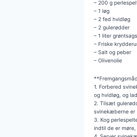
– 200 g perlespel
– 1 løg
– 2 fed hvidløg
– 2 gulerødder
– 1 liter grøntsag
– Friske krydderu
– Salt og peber
– Olivenolie
**Fremgangsmåd
1. Forbered svine
og hvidløg, og lad
2. Tilsæt gulerødd
svinekæberne er
3. Kog perlespelt
indtil de er mør
4. Server svinekæ