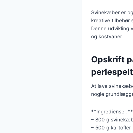
Svinekæber er og
kreative tilbehør 
Denne udvikling 
og kostvaner.
Opskrift 
perlespelt
At lave svinekæbe
nogle grundlæggen
**Ingredienser:**
– 800 g svinekæ
– 500 g kartofler