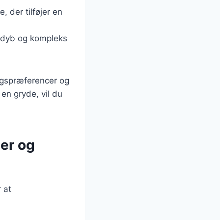
, der tilføjer en
n dyb og kompleks
magspræferencer og
en gryde, vil du
ger og
 at