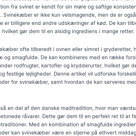
on fra svinet er kendt for sin møre og saftige konsiste
kt. Svinekæber er ikke kun velsmagende, men de er ogs
te er billigere end andre udskæringer af kød. De kan ti
 hvilket gør dem til en alsidig ingrediens i mange retter.
kæber ofte tilberedt i ovnen eller simret i gryderetter, 
møre og smagfulde. De kan kombineres med en række forsk
nder rodfrugter, kartofler og krydderurter, hvilket gør de
g festlige lejligheder. Denne artikel vil udforske forskell
oder for svinekæber, samt hvordan de kan serveres med
så en del af den danske madtradition, hvor man værds
tonede råvarer. Dette gør dem til en perfekt ret til at f
ietraditioner. Med en kombination af smagfulde ingredie
oder kan svinekæber være en stjerne på ethvert midda