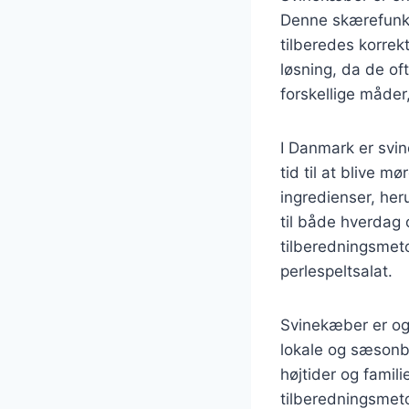
Denne skærefunkti
tilberedes korre
løsning, da de of
forskellige måder,
I Danmark er svine
tid til at blive 
ingredienser, heru
til både hverdag o
tilberedningsmet
perlespeltsalat.
Svinekæber er og
lokale og sæsonbe
højtider og famil
tilberedningsmet