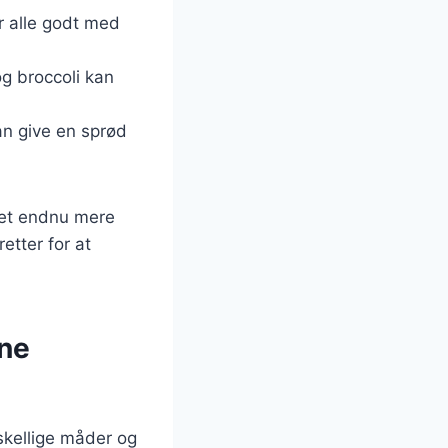
er alle godt med
g broccoli kan
an give en sprød
idet endnu mere
etter for at
rne
skellige måder og