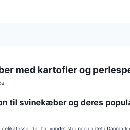
er med kartofler og perlespe
024
on til svinekæber og deres popula
delikatesse, der har vundet stor popularitet i Danmark 