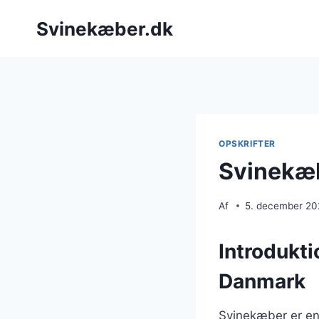
Fortsæt
Svinekæber.dk
til
indhold
OPSKRIFTER
Svinekæb
Af
5. december 2
Introdukti
Danmark
Svinekæber er en 