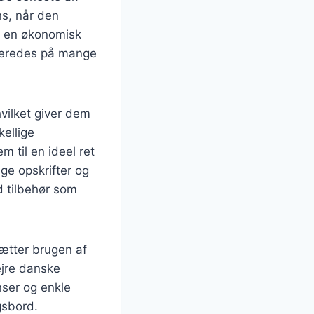
ns, når den
å en økonomisk
lberedes på mange
hvilket giver dem
ellige
m til en ideel ret
ige opskrifter og
 tilbehør som
ætter brugen af
ejre danske
nser og enkle
gsbord.