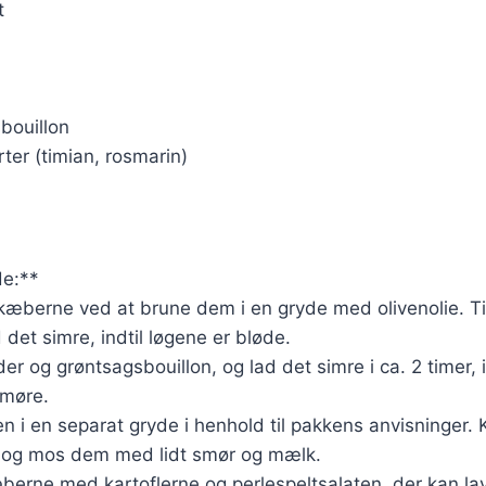
t
sbouillon
rter (timian, rosmarin)
e:**
kæberne ved at brune dem i en gryde med olivenolie. Ti
 det simre, indtil løgene er bløde.
er og grøntsagsbouillon, og lad det simre i ca. 2 timer, i
 møre.
en i en separat gryde i henhold til pakkens anvisninger. 
e, og mos dem med lidt smør og mælk.
berne med kartoflerne og perlespeltsalaten, der kan la