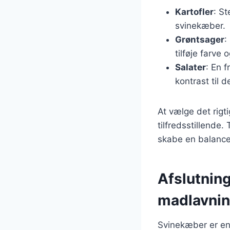
Kartofler
: St
svinekæber.
Grøntsager
:
tilføje farve 
Salater
: En 
kontrast til 
At vælge det rigti
tilfredsstillende
skabe en balance
Afslutnin
madlavni
Svinekæber er en 