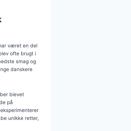
k
har været en del
lev ofte brugt i
n bedste smag og
mange danskere
æber blevet
nde på
 eksperimenterer
be unikke retter,