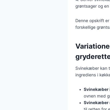
grøntsager og en l
Denne opskrift e
forskellige grønt
Variatione
gryderett
Svinekæber kan ti
ingrediens i køkk
Svinekæber 
ovnen med gr
Svinekæber 
til retten for