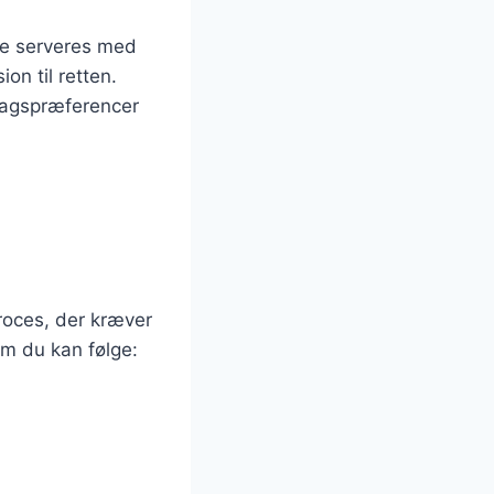
te serveres med
on til retten.
smagspræferencer
proces, der kræver
om du kan følge: