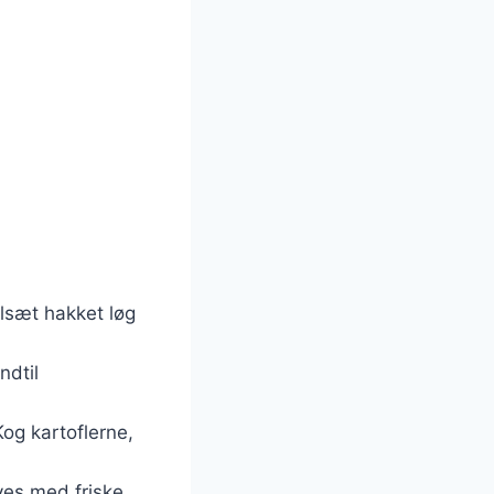
lsæt hakket løg
ndtil
Kog kartoflerne,
ves med friske