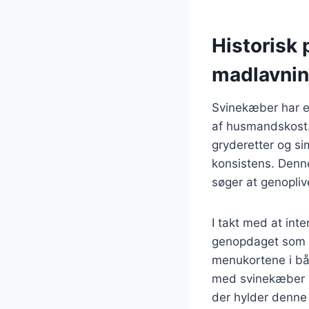
Historisk
madlavni
Svinekæber har en
af husmandskost. 
gryderetter og si
konsistens. Denne
søger at genopliv
I takt med at int
genopdaget som e
menukortene i bå
med svinekæber og
der hylder denne