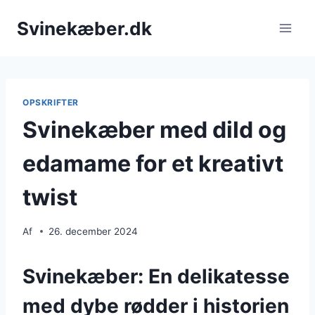
Fortsæt
Svinekæber.dk
til
indhold
OPSKRIFTER
Svinekæber med dild og
edamame for et kreativt
twist
Af
26. december 2024
Svinekæber: En delikatesse
med dybe rødder i historien