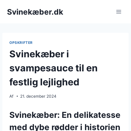
Fortsæt
Svinekæber.dk
til
indhold
OPSKRIFTER
Svinekæber i
svampesauce til en
festlig lejlighed
Af
21. december 2024
Svinekæber: En delikatesse
med dybe rødder i historien