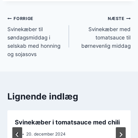
Indlægsnavigation
FORRIGE
NÆSTE
Svinekæber til
Svinekæber med
søndagsmiddag i
tomatsauce til
selskab med honning
børnevenlig middag
og sojasovs
Lignende indlæg
Svinekæber i tomatsauce med chili
Af
20. december 2024