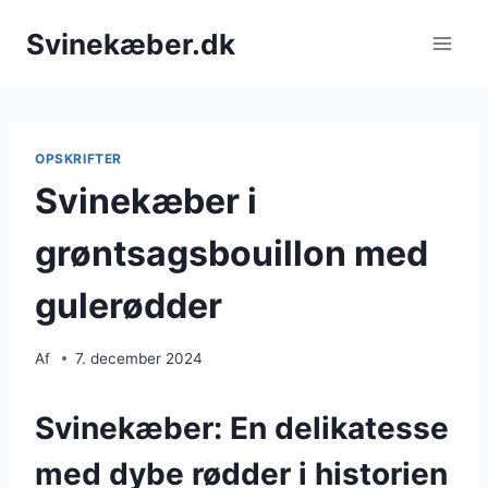
Fortsæt
Svinekæber.dk
til
indhold
OPSKRIFTER
Svinekæber i
grøntsagsbouillon med
gulerødder
Af
7. december 2024
Svinekæber: En delikatesse
med dybe rødder i historien