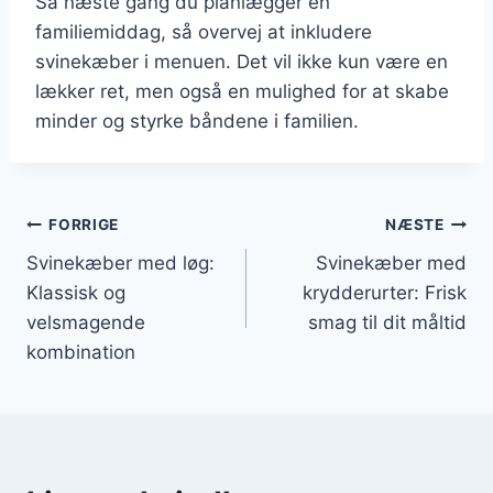
Så næste gang du planlægger en
familiemiddag, så overvej at inkludere
svinekæber i menuen. Det vil ikke kun være en
lækker ret, men også en mulighed for at skabe
minder og styrke båndene i familien.
Indlægsnavigation
FORRIGE
NÆSTE
Svinekæber med løg:
Svinekæber med
Klassisk og
krydderurter: Frisk
velsmagende
smag til dit måltid
kombination