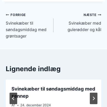
Indlægsnavigation
FORRIGE
NÆSTE
Svinekæber til
Svinekæber med
søndagsmiddag med
gulerødder og kål
grøntsager
Lignende indlæg
Svinekæber til søndagsmiddag med
sennep
Af
24. december 2024