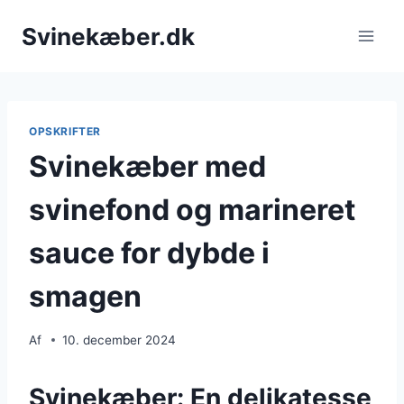
Fortsæt
Svinekæber.dk
til
indhold
OPSKRIFTER
Svinekæber med
svinefond og marineret
sauce for dybde i
smagen
Af
10. december 2024
Svinekæber: En delikatesse