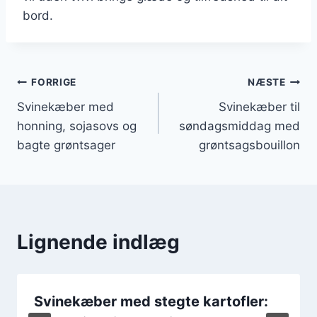
bord.
Indlægsnavigation
FORRIGE
NÆSTE
Svinekæber med
Svinekæber til
honning, sojasovs og
søndagsmiddag med
bagte grøntsager
grøntsagsbouillon
Lignende indlæg
Svinekæber med stegte kartofler: