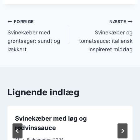
Indlægsnavigation
FORRIGE
NÆSTE
Svinekæber med
Svinekæber og
grøntsager: sundt og
tomatsauce: italiensk
lækkert
inspireret middag
Lignende indlæg
Svinekæber med løg og
rødvinssauce
Af
8. december 2024