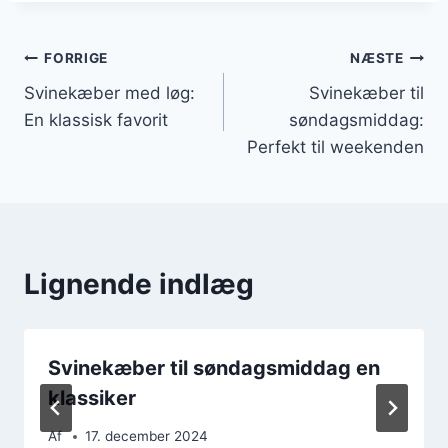
Indlægsnavigation
FORRIGE
NÆSTE
Svinekæber med løg:
Svinekæber til
En klassisk favorit
søndagsmiddag:
Perfekt til weekenden
Lignende indlæg
Svinekæber til søndagsmiddag en
klassiker
Af
17. december 2024