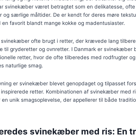
ar svinekæber været betragtet som en delikatesse, oft
der og særlige måltider. De er kendt for deres møre tekst
il en favorit blandt mange kokke og madentusiaster.
 svinekæber ofte brugt i retter, der krævede lang tilbere
e til gryderetter og ovnretter. I Danmark er svinekæber
tionelle retter, hvor de ofte tilberedes med rodfrugter og
s naturlige smag.
ning er svinekæber blevet genopdaget og tilpasset fors
 inspirerede retter. Kombinationen af svinekæber med ri
 en unik smagsoplevelse, der appellerer til både tradit
eredes svinekæber med ris: En tri