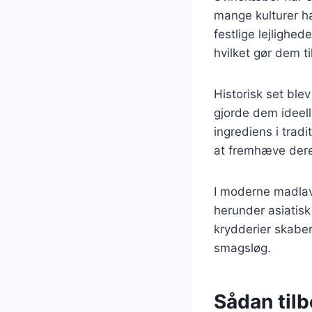
mange kulturer h
festlige lejlighe
hvilket gør dem t
Historisk set blev
gjorde dem ideell
ingrediens i tradi
at fremhæve dere
I moderne madlav
herunder asiatisk
krydderier skaber
smagsløg.
Sådan tilb