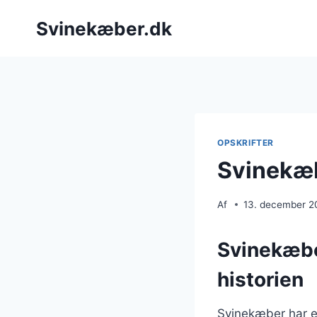
Fortsæt
Svinekæber.dk
til
indhold
OPSKRIFTER
Svinekæbe
Af
13. december 2
Svinekæbe
historien
Svinekæber har en 