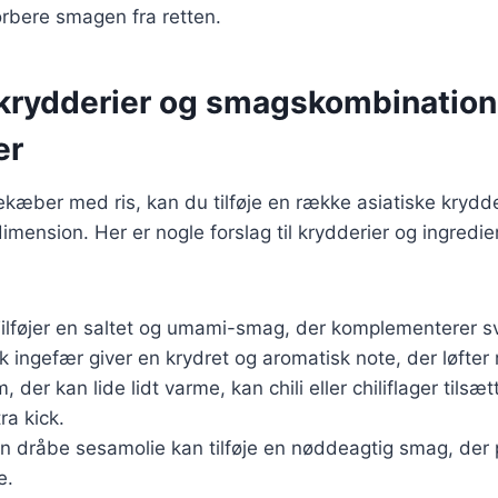
sorbere smagen fra retten.
 krydderier og smagskombinatione
er
ekæber med ris, kan du tilføje en række asiatiske krydder
dimension. Her er nogle forslag til krydderier og ingredie
Tilføjer en saltet og umami-smag, der komplementerer 
sk ingefær giver en krydret og aromatisk note, der løfter 
, der kan lide lidt varme, kan chili eller chiliflager tilsæt
ra kick.
En dråbe sesamolie kan tilføje en nøddeagtig smag, der p
e.