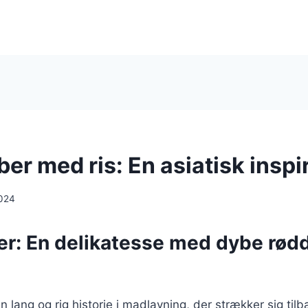
r med ris: En asiatisk inspir
024
r: En delikatesse med dybe rødd
lang og rig historie i madlavning, der strækker sig tilbag