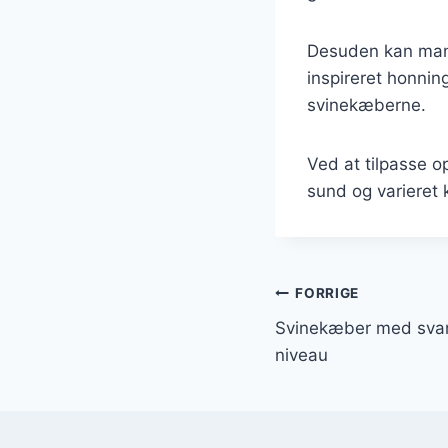
Desuden kan man 
inspireret honnin
svinekæberne.
Ved at tilpasse o
sund og varieret 
Indlægsnavi
FORRIGE
Svinekæber med sva
niveau