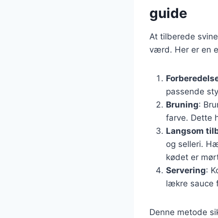
guide
At tilberede svin
værd. Her er en e
Forberedels
passende sty
Bruning
: Bru
farve. Dette
Langsom til
og selleri. Hæ
kødet er mørt
Servering
: 
lækre sauce 
Denne metode sikr