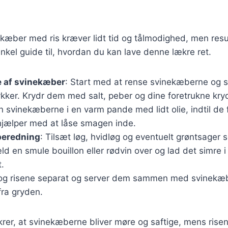
ekæber med ris kræver lidt tid og tålmodighed, men resul
nkel guide til, hvordan du kan lave denne lækre ret.
e af svinekæber
: Start med at rense svinekæberne og 
kker. Krydr dem med salt, peber og dine foretrukne kry
n svinekæberne i en varm pande med lidt olie, indtil de 
 hjælper med at låse smagen inde.
beredning
: Tilsæt løg, hvidløg og eventuelt grøntsager
ld en smule bouillon eller rødvin over og lad det simre i f
.
Kog risene separat og server dem sammen med svinekæ
fra gryden.
er, at svinekæberne bliver møre og saftige, mens risen