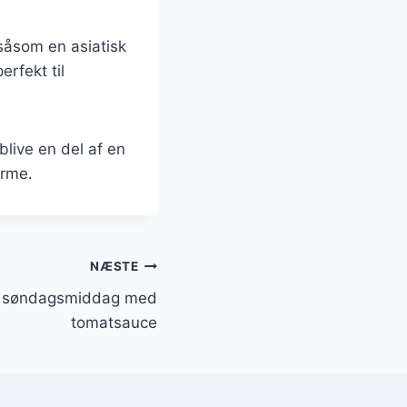
såsom en asiatisk
rfekt til
blive en del af en
arme.
NÆSTE
il søndagsmiddag med
tomatsauce