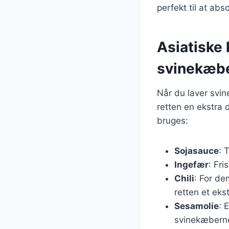
perfekt til at ab
Asiatiske
svinekæb
Når du laver svin
retten en ekstra 
bruges:
Sojasauce
: 
Ingefær
: Fri
Chili
: For dem
retten et ekst
Sesamolie
: 
svinekæbern