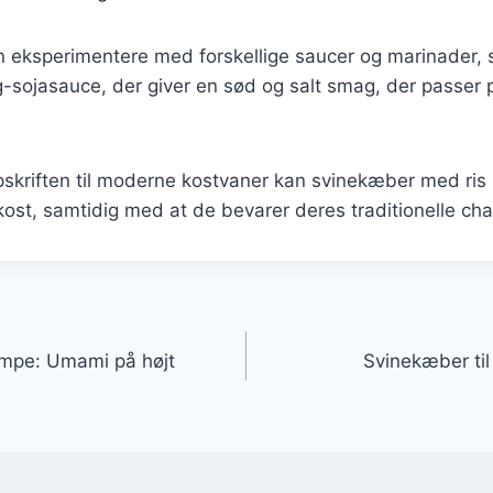
eksperimentere med forskellige saucer og marinader, 
g-sojasauce, der giver en sød og salt smag, der passer pe
pskriften til moderne kostvaner kan svinekæber med ris 
kost, samtidig med at de bevarer deres traditionelle ch
gation
mpe: Umami på højt
Svinekæber t