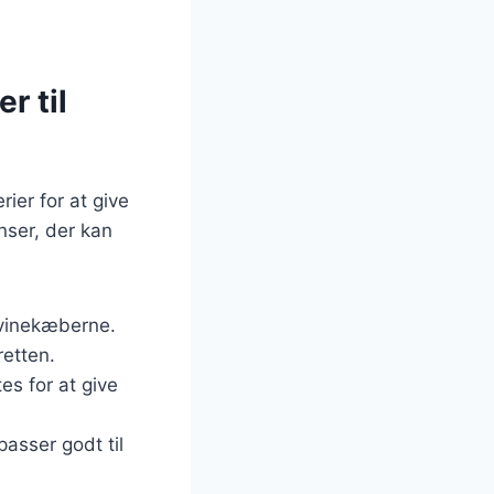
r til
ier for at give
nser, der kan
svinekæberne.
retten.
tes for at give
asser godt til