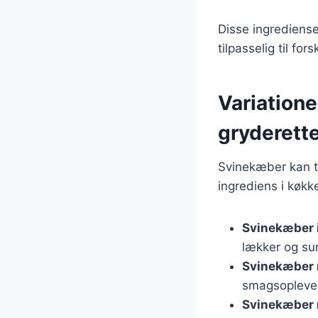
Disse ingrediense
tilpasselig til for
Variatione
gryderett
Svinekæber kan ti
ingrediens i køkk
Svinekæber 
lækker og sun
Svinekæber 
smagsopleve
Svinekæber 