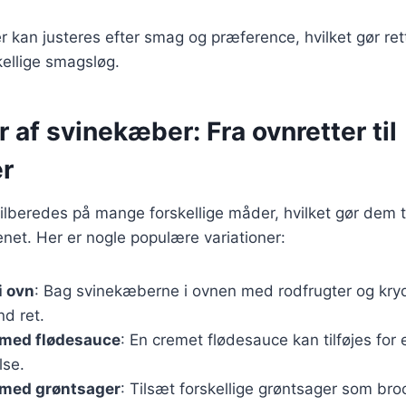
r kan justeres efter smag og præference, hvilket gør ret
skellige smagsløg.
r af svinekæber: Fra ovnretter til
er
lberedes på mange forskellige måder, hvilket gør dem ti
enet. Her er nogle populære variationer:
i ovn
: Bag svinekæberne i ovnen med rodfrugter og kryd
d ret.
med flødesauce
: En cremet flødesauce kan tilføjes for 
lse.
med grøntsager
: Tilsæt forskellige grøntsager som bro