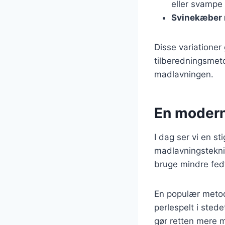
eller svampe 
Svinekæber 
Disse variationer
tilberedningsmeto
madlavningen.
En modern
I dag ser vi en s
madlavningstekni
bruge mindre fedt
En populær metode
perlespelt i stedet
gør retten mere 