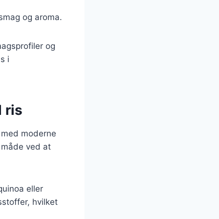
e smag og aroma.
magsprofiler og
s i
 ris
ter med moderne
e måde ved at
uinoa eller
sstoffer, hvilket