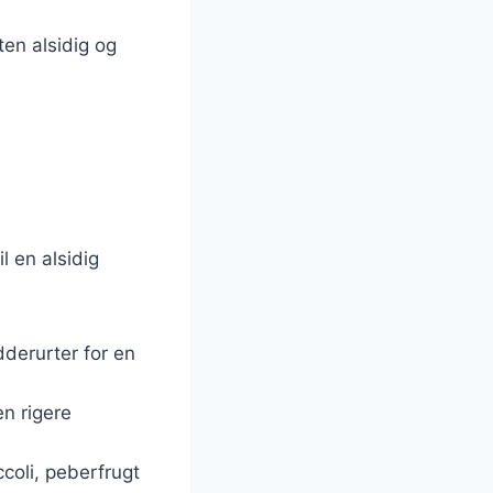
ten alsidig og
l en alsidig
derurter for en
en rigere
ccoli, peberfrugt