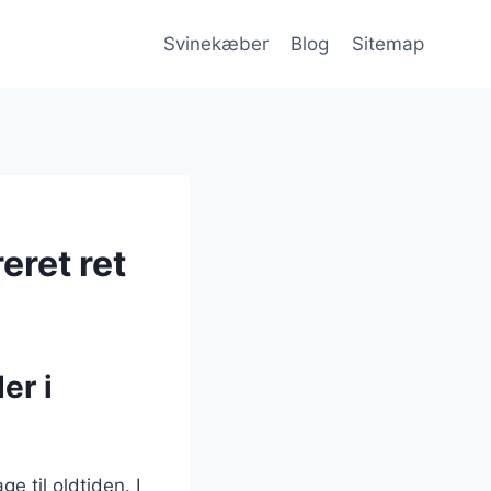
Svinekæber
Blog
Sitemap
eret ret
er i
e til oldtiden. I