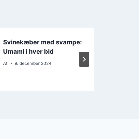
Svinekæber med svampe:
Svinek
Umami i hver bid
med ba
Af
9. december 2024
Af
24. 