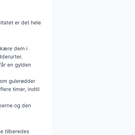
tatet er det hele
skære dem i
dderurter.
får en gylden
 som gulerødder
lere timer, indtil
berne og den
e tilberedes