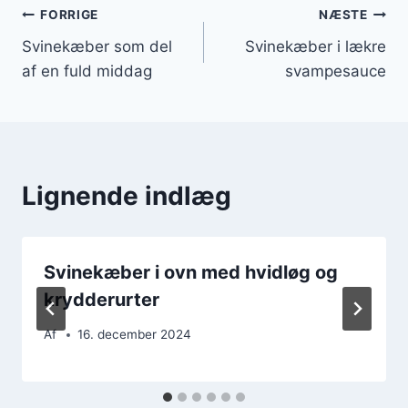
Indlægsnavigation
FORRIGE
NÆSTE
Svinekæber som del
Svinekæber i lækre
af en fuld middag
svampesauce
Lignende indlæg
Svinekæber i ovn med hvidløg og
krydderurter
Af
16. december 2024