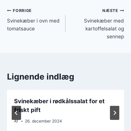
Indlægsnavigation
FORRIGE
NÆSTE
Svinekæber i ovn med
Svinekæber med
tomatsauce
kartoffelsalat og
sennep
Lignende indlæg
Svinekæber i rødkålssalat for et
friskt pift
Af
26. december 2024