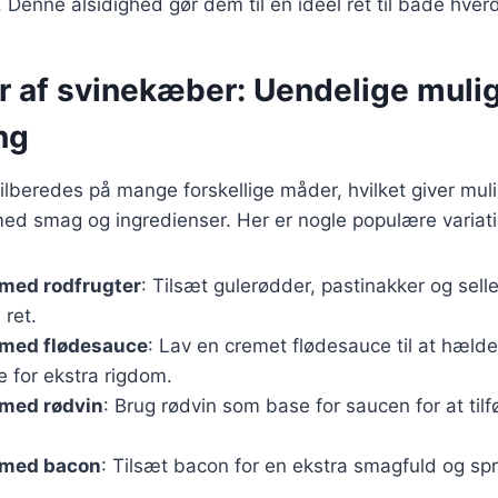
 Denne alsidighed gør dem til en ideel ret til både hver
r af svinekæber: Uendelige muli
ng
lberedes på mange forskellige måder, hvilket giver muli
ed smag og ingredienser. Her er nogle populære variati
med rodfrugter
: Tilsæt gulerødder, pastinakker og selle
ret.
med flødesauce
: Lav en cremet flødesauce til at hælde
 for ekstra rigdom.
med rødvin
: Brug rødvin som base for saucen for at til
 med bacon
: Tilsæt bacon for en ekstra smagfuld og sp