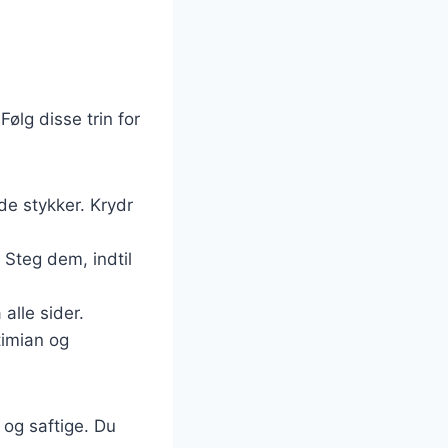
ølg disse trin for
e stykker. Krydr
. Steg dem, indtil
alle sider.
timian og
 og saftige. Du