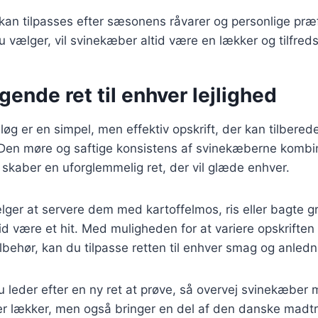
 kan tilpasses efter sæsonens råvarer og personlige pr
 vælger, vil svinekæber altid være en lækker og tilfredss
ende ret til enhver lejlighed
g er en simpel, men effektiv opskrift, der kan tilberede
 Den møre og saftige konsistens af svinekæberne komb
skaber en uforglemmelig ret, der vil glæde enhver.
er at servere dem med kartoffelmos, ris eller bagte grø
d være et hit. Med muligheden for at variere opskriften
ilbehør, kan du tilpasse retten til enhver smag og anledn
leder efter en ny ret at prøve, så overvej svinekæber 
 er lækker, men også bringer en del af den danske madtra