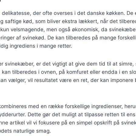
 delikatesse, der ofte overses i det danske køkken. De
 saftige kød, som bliver ekstra lækkert, når det tilbere
e kun velsmagende, men også økonomisk, da svinekæber o
nger af svinekød. De kan tilberedes på mange forskelli
idig ingrediens i mange retter.
 svinekæber, er det vigtigt at give dem tid til at simre,
kan tilberedes i ovnen, på komfuret eller endda i en s
n vælger, vil resultatet være en ret, der kan imponere 
ombineres med en række forskellige ingredienser, herun
rydderurter. Dette gør det muligt at tilpasse retten til e
nne artikel vil vi fokusere på en simpel opskrift på svi
dets naturlige smag.