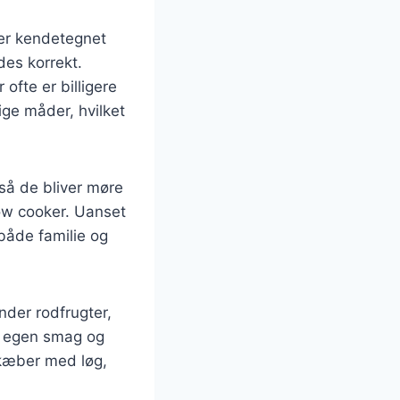
 er kendetegnet
des korrekt.
fte er billigere
ge måder, hvilket
 så de bliver møre
low cooker. Uanset
både familie og
der rodfrugter,
ns egen smag og
nekæber med løg,