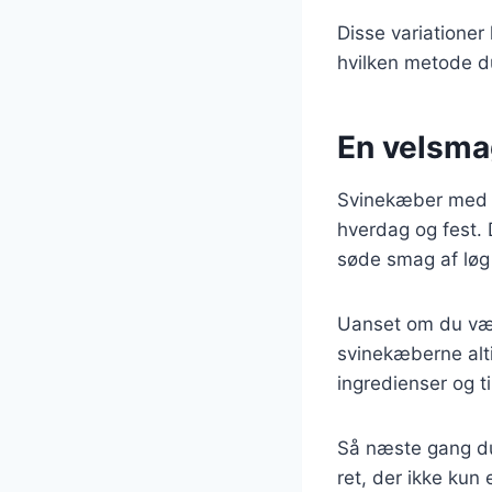
Disse variationer
hvilken metode du
En velsmag
Svinekæber med lø
hverdag og fest.
søde smag af løg 
Uanset om du vælg
svinekæberne alti
ingredienser og t
Så næste gang du 
ret, der ikke kun