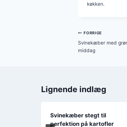
køkken.
Indlægsnavi
FORRIGE
Svinekæber med grønt
middag
Lignende indlæg
Svinekæber stegt til
perfektion på kartofler