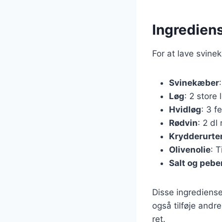
Ingredien
For at lave svine
Svinekæber
Løg
: 2 store 
Hvidløg
: 3 f
Rødvin
: 2 dl
Krydderurte
Olivenolie
: 
Salt og pebe
Disse ingrediense
også tilføje andr
ret.