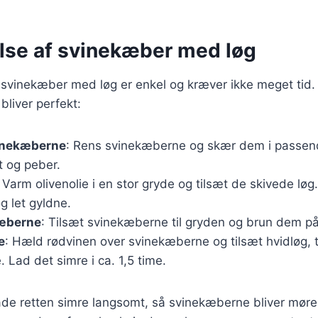
lse af svinekæber med løg
svinekæber med løg er enkel og kræver ikke meget tid. F
 bliver perfekt:
inekæberne
: Rens svinekæberne og skær dem i passend
 og peber.
: Varm olivenolie i en stor gryde og tilsæt de skivede løg
g let gyldne.
æberne
: Tilsæt svinekæberne til gryden og brun dem på 
e
: Hæld rødvinen over svinekæberne og tilsæt hvidløg, 
 Lad det simre i ca. 1,5 time.
 lade retten simre langsomt, så svinekæberne bliver møre