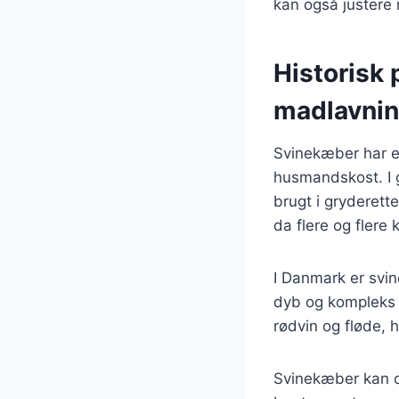
kan også justere
Historisk
madlavni
Svinekæber har en
husmandskost. I g
brugt i gryderett
da flere og flere
I Danmark er svin
dyb og kompleks 
rødvin og fløde, h
Svinekæber kan og