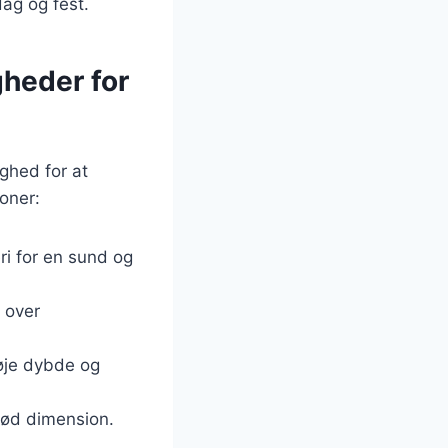
dag og fest.
gheder for
ghed for at
oner:
ri for en sund og
 over
føje dybde og
rød dimension.