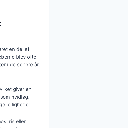
k
ret en del af
æberne blev ofte
ær i de senere år,
ilket giver en
 som hvidløg,
ge lejligheder.
s, ris eller