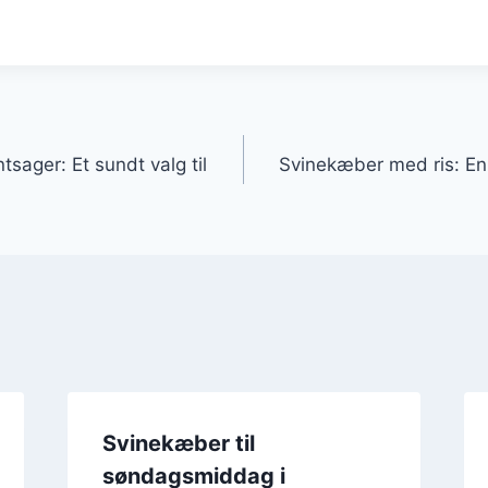
gation
sager: Et sundt valg til
Svinekæber med ris: En 
Svinekæber til
søndagsmiddag i