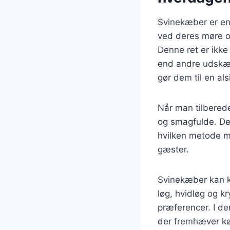
Svinekæber er en
ved deres møre og
Denne ret er ikk
end andre udskæri
gør dem til en als
Når man tilbereder
og smagfulde. De 
hvilken metode ma
gæster.
Svinekæber kan k
løg, hvidløg og k
præferencer. I de
der fremhæver kø