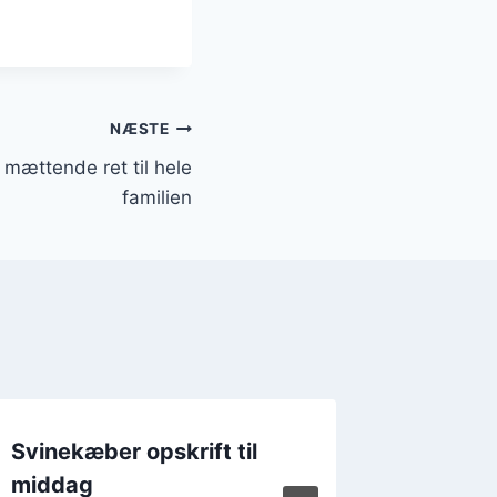
NÆSTE
mættende ret til hele
familien
Svinekæber opskrift til
Svinek
middag
og peber