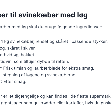
ser til svinekæber med løg
kæber med løg skal du bruge følgende ingredienser:
: 1 kg svinekæber, renset og skåret i passende stykker.
løg, skåret i skiver.
ed hvidløg, hakket.
 rødvin, som tilføjer dybde til retten.
r
: Frisk timian og laurbærblade for ekstra smag.
Til stegning af løgene og svinekæberne.
r
: Efter smag.
r er let tilgængelige og kan findes i de fleste supermar
e grøntsager som gulerødder eller kartofler, hvis du ønsk