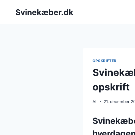
Fortsæt
Svinekæber.dk
til
indhold
OPSKRIFTER
Svinekæb
opskrift
Af
21. december 2
Svinekæbe
hverdage