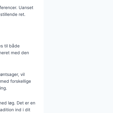
æferencer. Uanset
tillende ret.
s til både
ineret med den
ntsager, vil
 med forskellige
ing.
med løg. Det er en
dition ind i dit