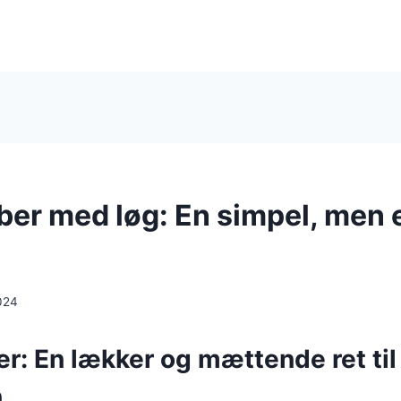
er med løg: En simpel, men e
024
r: En lækker og mættende ret til
n