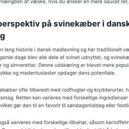
 mængden af væske, hvis du ønsker en mere saucet ret.
 perspektiv på svinekæber i dans
ng
 lang historie i dansk madlavning og har traditionelt væ
amle dage blev alle dele af svinet udnyttet, og svinek
er og simreretter. Denne udskæring er blevet mere popul
 kokke og madentusiaster opdager dens potentiale.
ekæber ofte tilberedt med rodfrugter og krydderurter, hv
smag. Retten kan varieres med forskellige ingredienser
vilket gør den til en favorit til søndagsmiddag eller festli
så serveres med forskellige tilbehør, såsom kartoffelmo