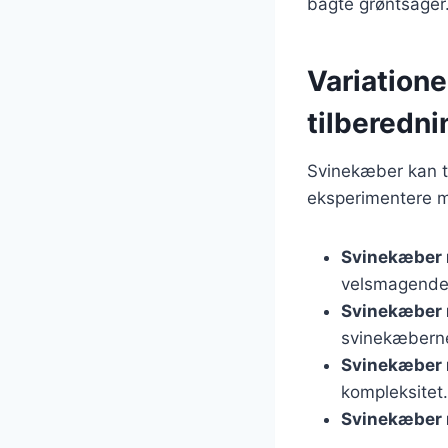
bagte grøntsager.
Variatione
tilberedni
Svinekæber kan ti
eksperimentere m
Svinekæber 
velsmagende 
Svinekæber 
svinekæberne
Svinekæber 
kompleksitet.
Svinekæber