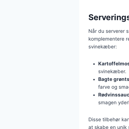
Servering
Når du serverer sv
komplementere re
svinekæber:
Kartoffelmo
svinekæber.
Bagte grønt
farve og smag
Rødvinssau
smagen yderl
Disse tilbehør ka
at skabe en unik 