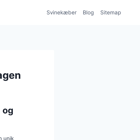
Svinekæber
Blog
Sitemap
agen
 og
n unik