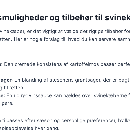
smuligheder og tilbehør til svin
inekæber, er det vigtigt at vælge det rigtige tilbehør for
tten. Her er nogle forslag til, hvad du kan servere sa
s
: Den cremede konsistens af kartoffelmos passer perfek
sager
: En blanding af sæsonens grøntsager, der er bagt i
 til retten.
ce
: En rig rødvinssauce kan hældes over svinekæberne f
igere.
n tilpasses efter sæson og personlige præferencer, hvilk
spiseoplevelse hver gang.