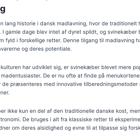
ng
 lang historie i dansk madlavning, hvor de traditionelt 
I gamle dage blev intet af dyret spildt, og svinekæber b
 fyld i forskellige retter. Denne tilgang til madlavning h
åvarerne og deres potentiale.
kulturen har udviklet sig, er svinekæber blevet mere p
madentusiaster. De er nu ofte at finde på menukortene 
or de præsenteres med innovative tilberedningsmetode
ner.
er ikke kun en del af den traditionelle danske kost, me
onomi. De bruges i alt fra klassiske retter til eksperi
dner om deres alsidighed og evne til at tilpasse sig forsk