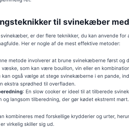
ingsteknikker til svinekæber me
 svinekæber, er der flere teknikker, du kan anvende for a
agfulde. Her er nogle af de mest effektive metoder:
nne metode involverer at brune svinekæberne først og 
 væske, som kan være bouillon, vin eller en kombinatio
u kan også vælge at stege svinekæberne i en pande, ind
 en ekstra sprødhed til overfladen.
beredning
: En slow cooker er ideel til at tilberede svin
n og langsom tilberedning, der gør kødet ekstremt mørt.
an kombineres med forskellige krydderier og urter, heru
r virkelig skiller sig ud.