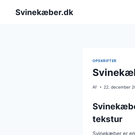
Fortsæt
Svinekæber.dk
til
indhold
OPSKRIFTER
Svinekæb
Af
22. december 
Svinekæbe
tekstur
Svinekæber er en 