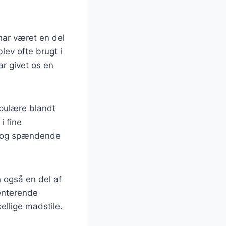
har været en del
lev ofte brugt i
ar givet os en
opulære blandt
i fine
r og spændende
n også en del af
menterende
ellige madstile.