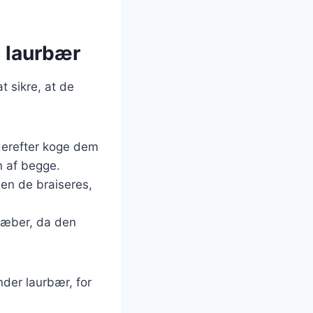
d laurbær
t sikre, at de
derefter koge dem
n af begge.
en de braiseres,
ekæber, da den
nder laurbær, for