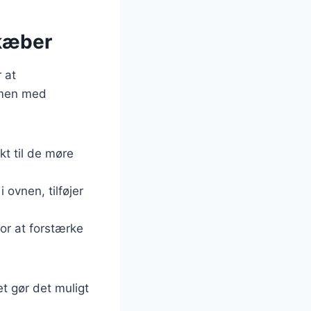
ekæber
 at
mmen med
t til de møre
 ovnen, tilføjer
or at forstærke
et gør det muligt