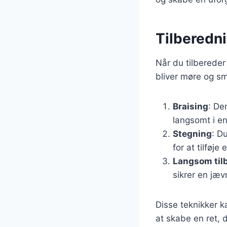
Tilberedn
Når du tilbereder
bliver møre og sm
Braising
: De
langsomt i en
Stegning
: D
for at tilføje
Langsom til
sikrer en jæv
Disse teknikker k
at skabe en ret, de