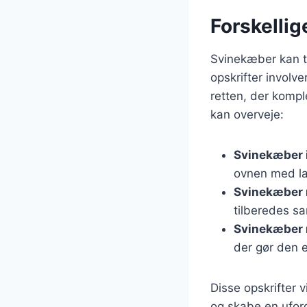
Forskelli
Svinekæber kan t
opskrifter involv
retten, der kompl
kan overveje:
Svinekæber 
ovnen med la
Svinekæber 
tilberedes s
Svinekæber 
der gør den 
Disse opskrifter 
og skabe en ufor