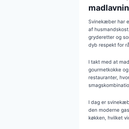
madlavni
Svinekæber har en
af husmandskost. 
gryderetter og som
dyb respekt for r
I takt med at mad
gourmetkokke og 
restauranter, hv
smagskombinatio
I dag er svinekæb
den moderne gastr
køkken, hvilket vi