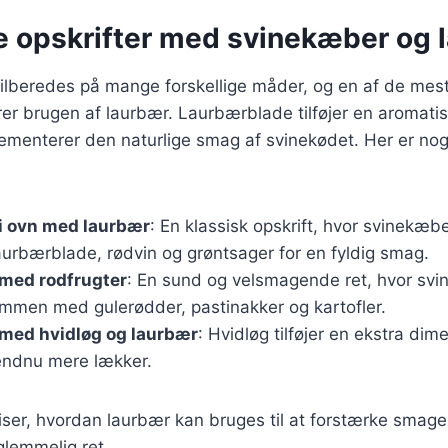
ge opskrifter med svinekæber og 
ilberedes på mange forskellige måder, og en af de mes
erer brugen af laurbær. Laurbærblade tilføjer en aromatis
ementerer den naturlige smag af svinekødet. Her er nogl
i ovn med laurbær
: En klassisk opskrift, hvor svinekæb
urbærblade, rødvin og grøntsager for en fyldig smag.
med rodfrugter
: En sund og velsmagende ret, hvor sv
ammen med gulerødder, pastinakker og kartofler.
med hvidløg og laurbær
: Hvidløg tilføjer en ekstra dime
endnu mere lækker.
viser, hvordan laurbær kan bruges til at forstærke smag
glemmelig ret.