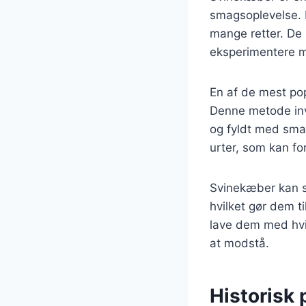
smagsoplevelse. K
mange retter. De 
eksperimentere m
En af de mest pop
Denne metode inv
og fyldt med smag
urter, som kan fo
Svinekæber kan se
hvilket gør dem t
lave dem med hvid
at modstå.
Historisk