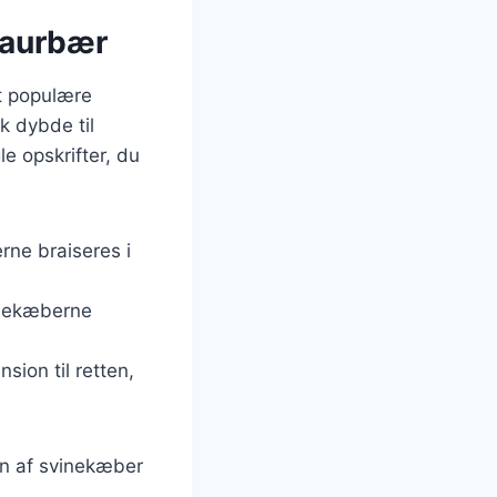
laurbær
t populære
k dybde til
e opskrifter, du
erne braiseres i
inekæberne
nsion til retten,
en af svinekæber