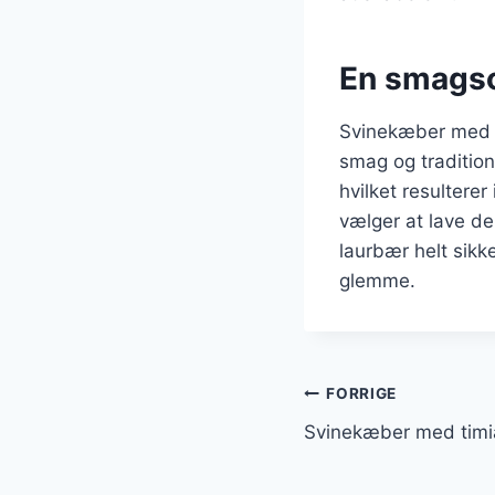
En smagso
Svinekæber med l
smag og tradition
hvilket resultere
vælger at lave de
laurbær helt sikk
glemme.
Indlægsnavi
FORRIGE
Svinekæber med timi