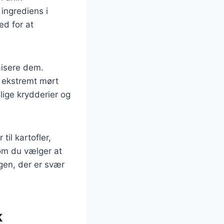
ingrediens i
ed for at
aisere dem.
t ekstremt mørt
lige krydderier og
il kartofler,
 om du vælger at
gen, der er svær
k