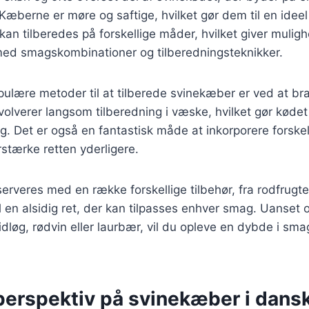
æberne er møre og saftige, hvilket gør dem til en ideel 
kan tilberedes på forskellige måder, hvilket giver muligh
ed smagskombinationer og tilberedningsteknikker.
ulære metoder til at tilberede svinekæber er ved at br
olverer langsom tilberedning i væske, hvilket gør køde
. Det er også en fantastisk måde at inkorporere forskel
rstærke retten yderligere.
rveres med en række forskellige tilbehør, fra rodfrugter t
il en alsidig ret, der kan tilpasses enhver smag. Uanset
løg, rødvin eller laurbær, vil du opleve en dybde i sma
 perspektiv på svinekæber i dans