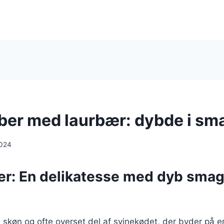
er med laurbær: dybde i sm
2024
r: En delikatesse med dyb smag
skøn og ofte overset del af svinekødet, der byder på e