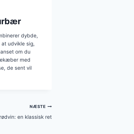
urbær
ombinerer dybde,
at udvikle sig,
 Uanset om du
vinekæber med
, de sent vil
NÆSTE
dvin: en klassisk ret