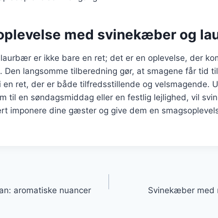
plevelse med svinekæber og la
aurbær er ikke bare en ret; det er en oplevelse, der k
. Den langsomme tilberedning gør, at smagene får tid til 
r i en ret, der er både tilfredsstillende og velsmagende.
m til en søndagsmiddag eller en festlig lejlighed, vil s
ert imponere dine gæster og give dem en smagsoplevelse
gation
an: aromatiske nuancer
Svinekæber med rø