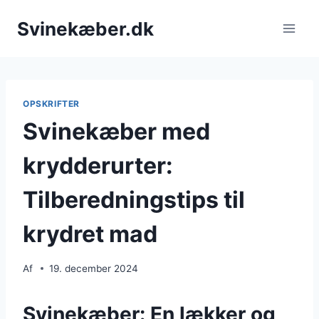
Fortsæt
Svinekæber.dk
til
indhold
OPSKRIFTER
Svinekæber med
krydderurter:
Tilberedningstips til
krydret mad
Af
19. december 2024
Svinekæber: En lækker og