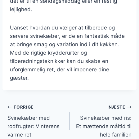
det er til en søndagsmiddag eller en festlig
lejlighed.
Uanset hvordan du vælger at tilberede og
servere svinekæber, er de en fantastisk måde
at bringe smag og variation ind i dit køkken.
Med de rigtige krydderurter og
tilberedningsteknikker kan du skabe en
uforglemmelig ret, der vil imponere dine
gæster.
Indlægsnavigation
FORRIGE
NÆSTE
Svinekæber med
Svinekæber med ris:
rodfrugter: Vinterens
Et mættende måltid til
varme ret
hele familien