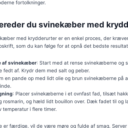
moderne fortolkninger.
bereder du svinekæber med krydd
ekæber med krydderurter er en enkel proces, der kræver
skrift, som du kan følge for at opnå det bedste resultat
e af svinekæber
: Start med at rense svinekæberne og 
 fedt af. Krydr dem med salt og peber.
rm en pande op med lidt olie og brun svinekæberne på all
inde.
gning
: Placer svinekæberne i et ovnfast fad, tilsæt hak
 rosmarin, og hæld lidt bouillon over. Dæk fadet til og l
 temperatur i flere timer.
 er færdige, vil de være møre og fulde af smag. Serve