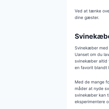
Ved at tænke ove
dine gæster.
Svinekæber
Svinekæber med kr
Uanset om du lave
svinekæber altid 
en favorit bland
Med de mange fors
måder at nyde svi
svinekæber kan ti
eksperimentere og