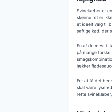
Svinekæber er en 
skønne ret er ikk
et ideelt valg ti
saftige kød, der 
En af de mest til
på mange forskell
smagskombination
lækker flødesauce
For at få det beds
skal være lyserø
rette svinekæber,