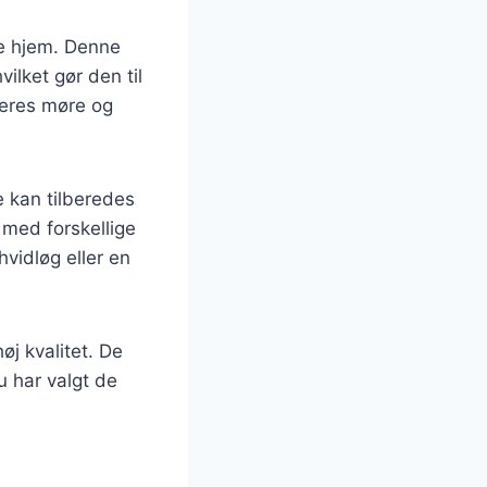
ke hjem. Denne
ilket gør den til
deres møre og
e kan tilberedes
 med forskellige
vidløg eller en
øj kvalitet. De
u har valgt de