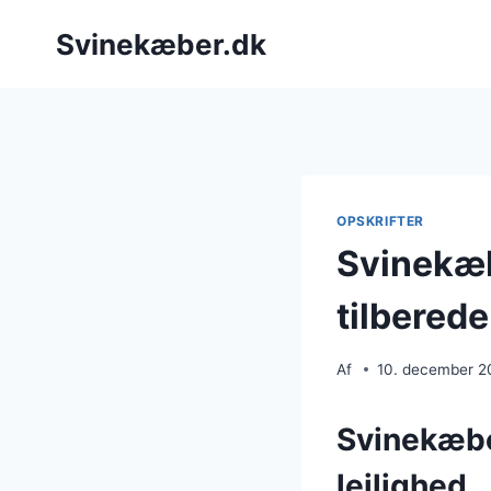
Fortsæt
Svinekæber.dk
til
indhold
OPSKRIFTER
Svinekæb
tilberede
Af
10. december 2
Svinekæbe
lejlighed