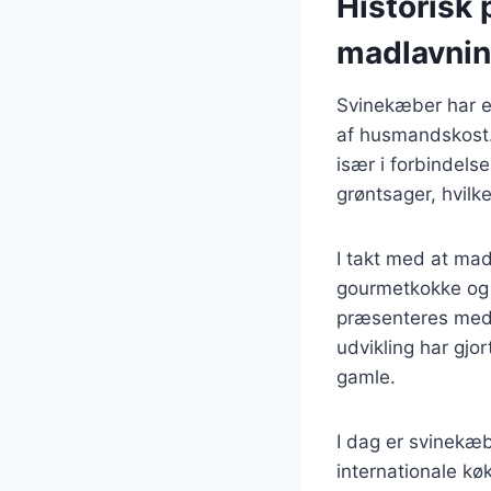
Historisk
madlavni
Svinekæber har en
af husmandskost.
især i forbindels
grøntsager, hvil
I takt med at mad
gourmetkokke og 
præsenteres med 
udvikling har gjo
gamle.
I dag er svinekæ
internationale kø