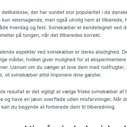
delikatesse, der har vundet stor popularitet i de dans
e kun velsmagende, men også utrolig nem at tilberede, hv
l både hverdag og fest. Svinekæber er kendetegnet ved 
smelter på tungen, når det tilberedes korrekt.
talende aspekter ved svinekæber er deres alsidighed. D
ige måder, hvilket giver mulighed for at eksperimentere
er. Uanset om du vælger at lave dem med rodfrugter, h
, vil svinekæber altid imponere dine gæster.
te resultat er det vigtigt at vælge friske svinekæber af h
de og have en jævn overflade uden misfarvninger. Når d
 kan du begynde at forberede dem til tilberedning.