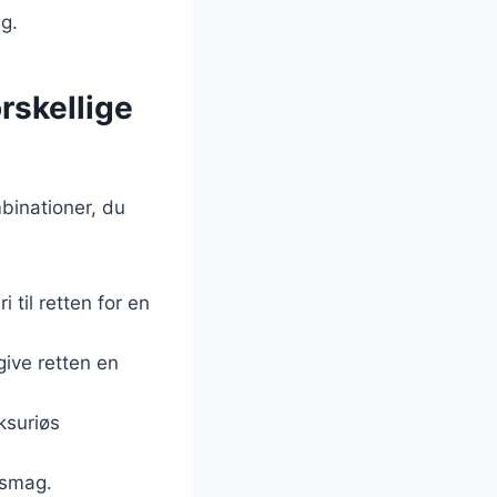
ag.
rskellige
binationer, du
i til retten for en
 give retten en
ksuriøs
g smag.