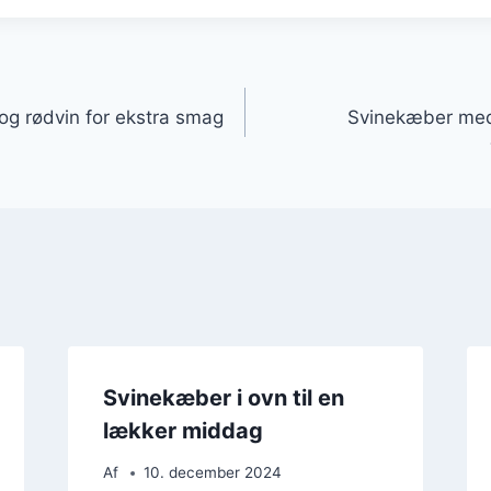
gation
g rødvin for ekstra smag
Svinekæber med
Svinekæber i ovn til en
lækker middag
Af
10. december 2024