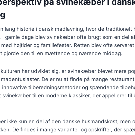
 perspektiv på svinekæber i dans
ng
 lang historie i dansk madlavning, hvor de traditionelt 
 I gamle dage blev svinekæber ofte brugt som en del af
e med højtider og familiefester. Retten blev ofte servere
ket gjorde den til en mættende og nærende middag.
kulturen har udviklet sig, er svinekæber blevet mere p
madentusiaster. De er nu at finde på mange restaurante
innovative tilberedningsmetoder og spændende tilbeh
rt svinekæber til en moderne klassiker, der appellerer ti
ber ikke kun en del af den danske husmandskost, men o
kken. De findes i mange varianter og opskrifter, der spæ