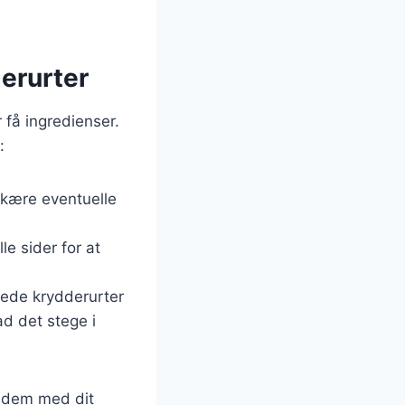
erurter
 få ingredienser.
:
skære eventuelle
e sider for at
kede krydderurter
ad det stege i
r dem med dit