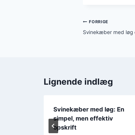
Indlægsnavi
FORRIGE
Svinekæber med løg o
Lignende indlæg
Svinekæber med løg: En
ryde
simpel, men effektiv
opskrift