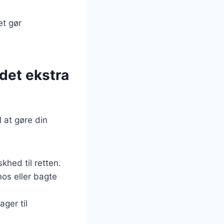
et gør
idet ekstra
l at gøre din
skhed til retten.
os eller bagte
ager til