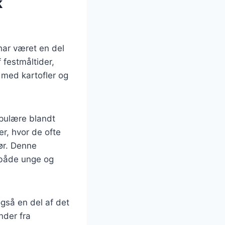
k
har været en del
 festmåltider,
t med kartofler og
opulære blandt
r, hvor de ofte
ør. Denne
l både unge og
gså en del af det
nder fra