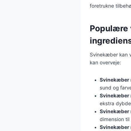
foretrukne tilbeh
Populære 
ingredien
Svinekæber kan v
kan overveje:
Svinekæber 
sund og farv
Svinekæber 
ekstra dybde
Svinekæber 
dimension til 
Svinekæber 