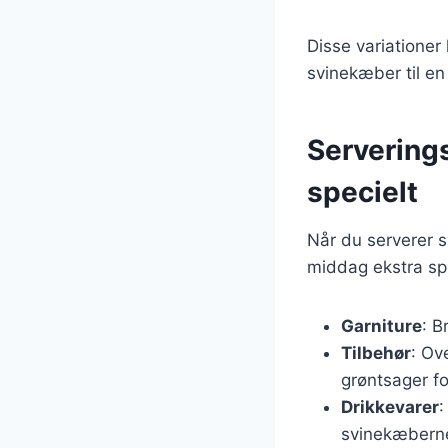
Disse variationer
svinekæber til en 
Serverings
specielt
Når du serverer s
middag ekstra spe
Garniture
: B
Tilbehør
: Ov
grøntsager f
Drikkevarer
:
svinekæbern