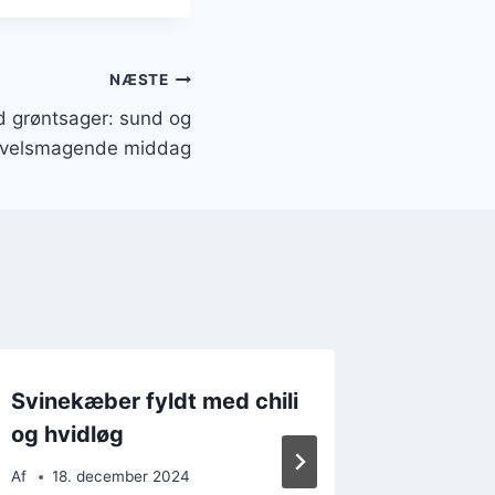
NÆSTE
 grøntsager: sund og
velsmagende middag
Svinekæber fyldt med chili
Svinek
og hvidløg
en klas
Af
18. december 2024
Af
22. 