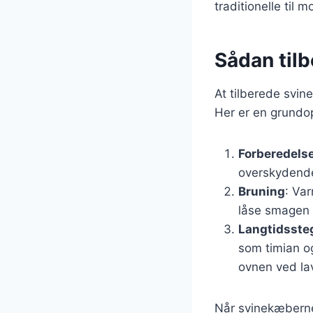
traditionelle til 
Sådan til
At tilberede svin
Her er en grundop
Forberedels
overskydende
Bruning
: Va
låse smagen 
Langtidsste
som timian og
ovnen ved lav
Når svinekæberne