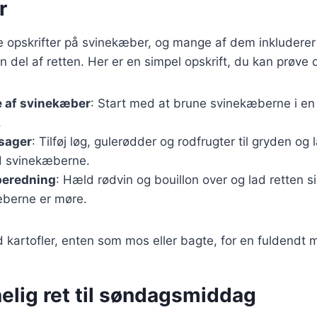
r
ge opskrifter på svinekæber, og mange af dem inkluderer 
 del af retten. Her er en simpel opskrift, du kan prøve
e af svinekæber
: Start med at brune svinekæberne i en 
.
tsager
: Tilføj løg, gulerødder og rodfrugter til gryden o
 svinekæberne.
beredning
: Hæld rødvin og bouillon over og lad retten sim
æberne er møre.
 kartofler, enten som mos eller bagte, for en fuldendt 
elig ret til søndagsmiddag