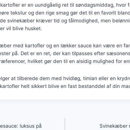
artofler er en uundgåelig ret til søndagsmiddag, hvor 
re tekstur og den rige smag gør det til en favorit bla
rede svinekæber kræver tid og tålmodighed, men belønni
r vil blive husket.
kæber med kartofler og en lækker sauce kan være en fa
ter på. Det er en ret, der kan tilpasses efter sæsonen
æferencer, hvilket gør den til en alsidig mulighed for en
er at tilberede dem med hvidløg, timian eller en krydre
rtofler helt sikkert blive en fast bestanddel af din ma
gation
esauce: luksus på
Svinekæber m