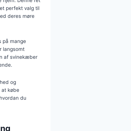
e hjem. Denne ret
t perfekt valg til
ved deres møre
es på mange
er langsomt
en af svinekæber
rende.
skhed og
s at købe
, hvordan du
ing