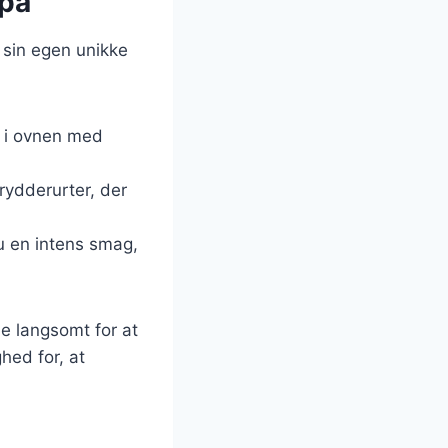
 på
 sin egen unikke
s i ovnen med
rydderurter, der
 du en intens smag,
e langsomt for at
hed for, at