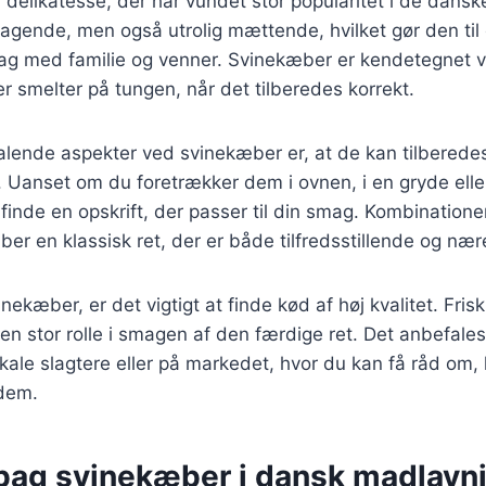
delikatesse, der har vundet stor popularitet i de dansk
magende, men også utrolig mættende, hvilket gør den til e
ag med familie og venner. Svinekæber er kendetegnet 
er smelter på tungen, når det tilberedes korrekt.
talende aspekter ved svinekæber er, at de kan tilbered
. Uanset om du foretrækker dem i ovnen, i en gryde ell
 finde en opskrift, der passer til din smag. Kombination
ber en klassisk ret, der er både tilfredsstillende og næ
nekæber, er det vigtigt at finde kød af høj kvalitet. Fri
r en stor rolle i smagen af den færdige ret. Det anbefale
kale slagtere eller på markedet, hvor du kan få råd om
 dem.
 bag svinekæber i dansk madlavn