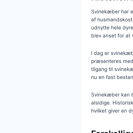
Svinekæber har en
af husmandskost.
udnytte hele dyret
blev anset for at 
I dag er svinekæb
præsenteres med 
tilgang til svine
nu en fast best
Svinekæber kan ti
alsidige. Histori
hvilket giver en 