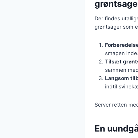
grøntsage
Der findes utalli
grøntsager som en
Forberedels
smagen inde
Tilsæt grøn
sammen med
Langsom til
indtil svinek
Server retten med
En uundgå