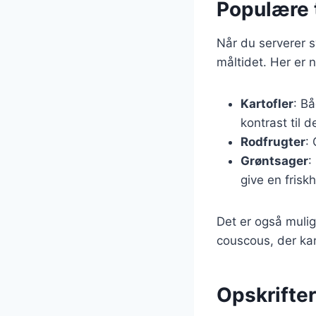
Populære t
Når du serverer s
måltidet. Her er 
Kartofler
: Bå
kontrast til 
Rodfrugter
:
Grøntsager
:
give en friskh
Det er også mulig
couscous, der kan 
Opskrifte