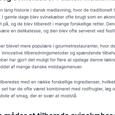
 lang historie i dansk madlavning, hvor de traditionelt 
 I gamle dage blev svinekæber ofte brugt som en øko
 på, og de blev tilberedt i mange forskellige retter. Den
være en delikatesse, og den blev ofte serveret ved festli
er blevet mere populære i gourmetrestauranter, hvor de
innovative tilberedningsmetoder og spændende tilbeh
kæber har gjort det muligt for flere at opdage denne lækre
anddel af mange danske middagsmenuer.
lberedes med en række forskellige ingredienser, hvilke
sk set har de ofte været kombineret med rodfrugter, løg 
dybde af smag, der er svær at modstå.