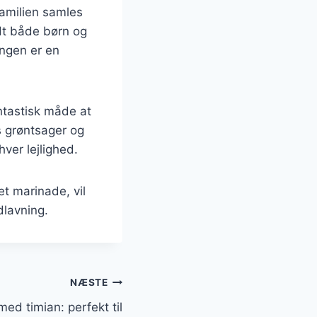
familien samles
ndt både børn og
ngen er en
ntastisk måde at
s grøntsager og
hver lejlighed.
t marinade, vil
dlavning.
NÆSTE
ed timian: perfekt til