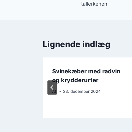
tallerkenen
Lignende indlæg
acon
Svinekæber med rødvin
og krydderurter
Af
23. december 2024