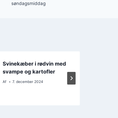
søndagsmiddag
Svinekæber i rødvin med
Svinek
svampe og kartofler
krydde
grønts
Af
7. december 2024
Af
8. d