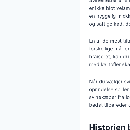
Svinekæber er en 
er ikke blot vels
en hyggelig midd
og saftige kød, d
En af de mest til
forskellige måder
braiseret, kan du
med kartofler ska
Når du vælger svi
oprindelse spille
svinekæber fra lo
bedst tilbereder
Historien