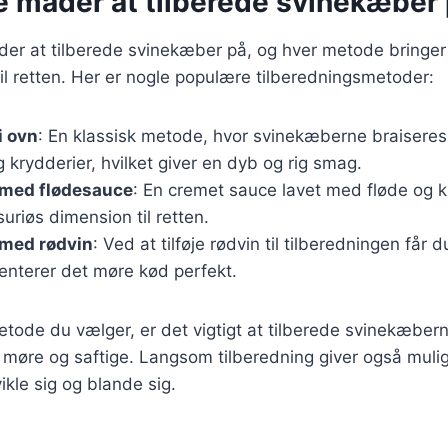
e måder at tilberede svinekæber
er at tilberede svinekæber på, og hver metode bringer
il retten. Her er nogle populære tilberedningsmetoder:
i ovn
: En klassisk metode, hvor svinekæberne braisere
 krydderier, hvilket giver en dyb og rig smag.
med flødesauce
: En cremet sauce lavet med fløde og k
ksuriøs dimension til retten.
med rødvin
: Ved at tilføje rødvin til tilberedningen får
nterer det møre kød perfekt.
tode du vælger, er det vigtigt at tilberede svinekæbern
er møre og saftige. Langsom tilberedning giver også mulig
kle sig og blande sig.