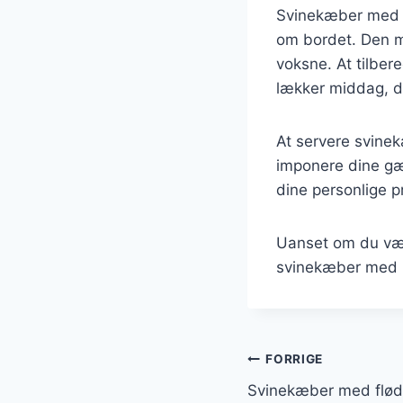
Svinekæber med k
om bordet. Den mø
voksne. At tilbe
lækker middag, de
At servere svine
imponere dine gæs
dine personlige pr
Uanset om du vælg
svinekæber med ka
Indlægsnavi
FORRIGE
Svinekæber med flød