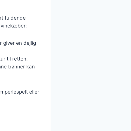
 at fuldende
 svinekæber:
 giver en dejlig
r til retten.
ønne bønner kan
 perlespelt eller