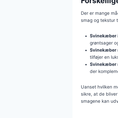
Forskellig
Der er mange måd
smag og tekstur t
Svinekæber 
grøntsager og
Svinekæber 
tilføjer en lu
Svinekæber 
der kompleme
Uanset hvilken me
sikre, at de bliv
smagene kan udvi