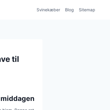
Svinekæber
Blog
Sitemap
e til
l middagen