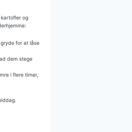
kartofler og
 derhjemme:
gryde for at låse
g lad dem stege
re i flere timer,
middag.