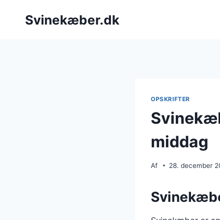
Fortsæt
Svinekæber.dk
til
indhold
OPSKRIFTER
Svinekæb
middag
Af
28. december 
Svinekæbe