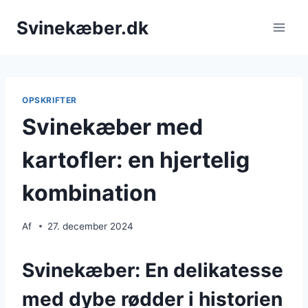
Fortsæt
Svinekæber.dk
til
indhold
OPSKRIFTER
Svinekæber med
kartofler: en hjertelig
kombination
Af
27. december 2024
Svinekæber: En delikatesse
med dybe rødder i historien