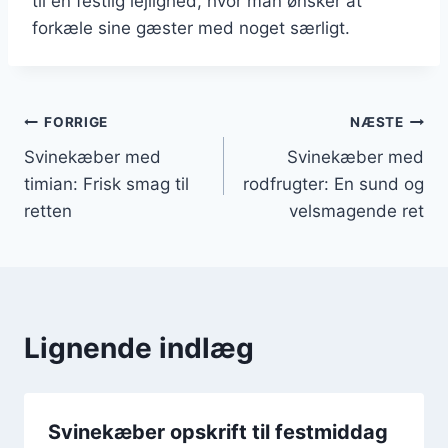
til en festlig lejlighed, hvor man ønsker at
forkæle sine gæster med noget særligt.
Indlægsnavigation
FORRIGE
NÆSTE
Svinekæber med
Svinekæber med
timian: Frisk smag til
rodfrugter: En sund og
retten
velsmagende ret
Lignende indlæg
Svinekæber opskrift til festmiddag