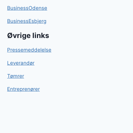
BusinessOdense
BusinessEsbjerg
Øvrige links
Pressemeddelelse
Leverandør
Tømrer
Entreprenører
Svinekæber
Blog
Sitemap