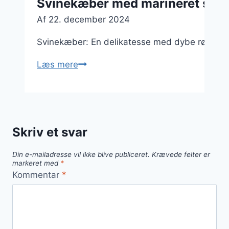
Svinekæber med marineret sauce
Af
22. december 2024
Svinekæber: En delikatesse med dybe rødder i 
Svinekæber
Læs mere
med
marineret
sauce
og
Skriv et svar
chili
Din e-mailadresse vil ikke blive publiceret.
Krævede felter er
markeret med
*
Kommentar
*