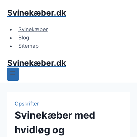
Fortsæt
Svinekæber.dk
til
indhold
Svinekæber
Blog
Sitemap
Svinekæber.dk
Opskrifter
Svinekæber med
hvidløg og