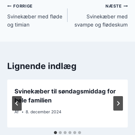
Indlægsnavigation
FORRIGE
NÆSTE
Svinekæber med fløde
Svinekæber med
og timian
svampe og flødeskum
Lignende indlæg
Svinekæber til søndagsmiddag for
hele familien
Af
8. december 2024