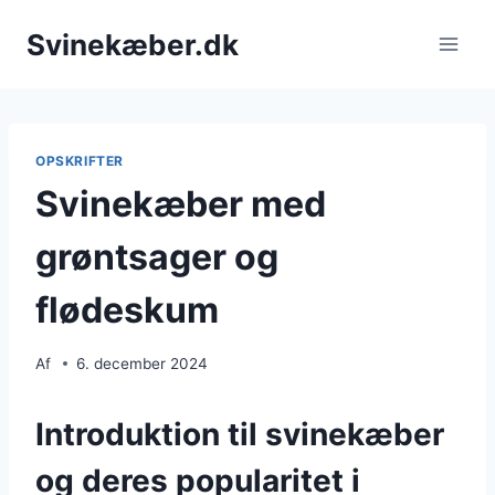
Fortsæt
Svinekæber.dk
til
indhold
OPSKRIFTER
Svinekæber med
grøntsager og
flødeskum
Af
6. december 2024
Introduktion til svinekæber
og deres popularitet i