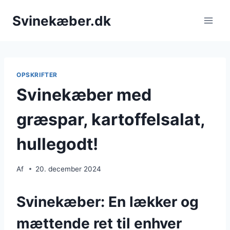
Fortsæt
Svinekæber.dk
til
indhold
OPSKRIFTER
Svinekæber med
græspar, kartoffelsalat,
hullegodt!
Af
20. december 2024
Svinekæber: En lækker og
mættende ret til enhver