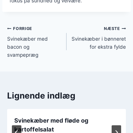
fokus på sundhed og velvære.
Indlægsnavigation
FORRIGE
NÆSTE
Svinekæber med
Svinekæber i bønneret
bacon og
for ekstra fylde
svampepræg
Lignende indlæg
Svinekæber med fløde og
kartoffelsalat