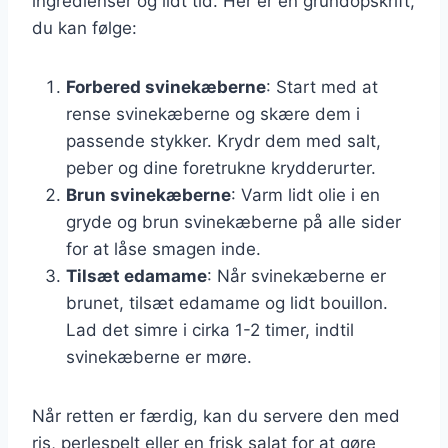
ingredienser og lidt tid. Her er en grundopskrift,
du kan følge:
Forbered svinekæberne
: Start med at
rense svinekæberne og skære dem i
passende stykker. Krydr dem med salt,
peber og dine foretrukne krydderurter.
Brun svinekæberne
: Varm lidt olie i en
gryde og brun svinekæberne på alle sider
for at låse smagen inde.
Tilsæt edamame
: Når svinekæberne er
brunet, tilsæt edamame og lidt bouillon.
Lad det simre i cirka 1-2 timer, indtil
svinekæberne er møre.
Når retten er færdig, kan du servere den med
ris, perlespelt eller en frisk salat for at gøre