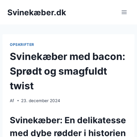
Fortsæt
Svinekæber.dk
til
indhold
OPSKRIFTER
Svinekæber med bacon:
Sprødt og smagfuldt
twist
Af
23. december 2024
Svinekæber: En delikatesse
med dybe rødder i historien