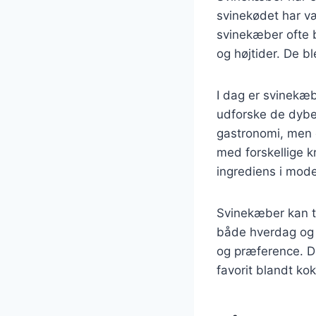
svinekødet har væ
svinekæber ofte b
og højtider. De b
I dag er svinekæ
udforske de dybe
gastronomi, men o
med forskellige 
ingrediens i mod
Svinekæber kan ti
både hverdag og f
og præference. De
favorit blandt ko