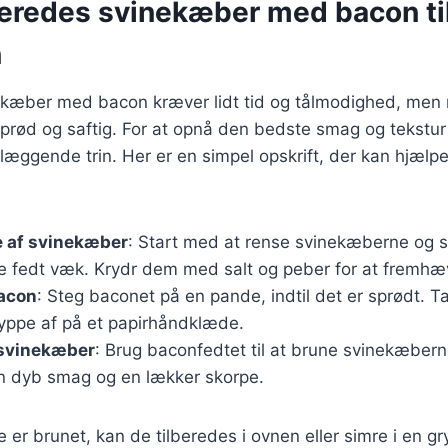
beredes svinekæber med bacon ti
n
ekæber med bacon kræver lidt tid og tålmodighed, men r
sprød og saftig. For at opnå den bedste smag og tekstur e
læggende trin. Her er en simpel opskrift, der kan hjælp
e af svinekæber
: Start med at rense svinekæberne og 
 fedt væk. Krydr dem med salt og peber for at fremh
bacon
: Steg baconet på en pande, indtil det er sprødt. 
ryppe af på et papirhåndklæde.
 svinekæber
: Brug baconfedtet til at brune svinekæberne
en dyb smag og en lækker skorpe.
er brunet, kan de tilberedes i ovnen eller simre i en g