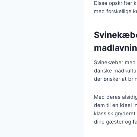
Disse opskrifter 
med forskellige k
Svinekæbe
madlavni
Svinekæber med b
danske madkultur
der ønsker at bri
Med deres alsidi
dem til en ideel 
klassisk gryderet
dine gæster og fa