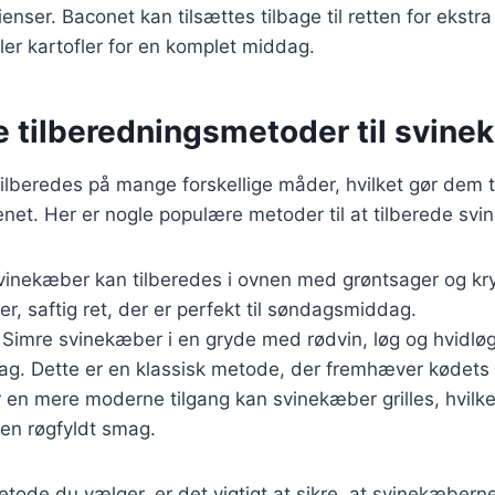
enser. Baconet kan tilsættes tilbage til retten for ekstr
ler kartofler for en komplet middag.
e tilberedningsmetoder til svin
lberedes på mange forskellige måder, hvilket gør dem ti
enet. Her er nogle populære metoder til at tilberede sv
vinekæber kan tilberedes i ovnen med grøntsager og kr
er, saftig ret, der er perfekt til søndagsmiddag.
: Simre svinekæber i en gryde med rødvin, løg og hvidlø
g. Dette er en klassisk metode, der fremhæver kødets 
r en mere moderne tilgang kan svinekæber grilles, hvilke
 en røgfyldt smag.
tode du vælger, er det vigtigt at sikre, at svinekæbern