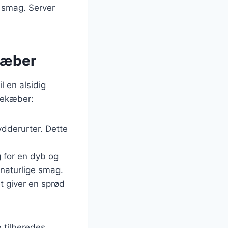
a smag. Server
ekæber
l en alsidig
inekæber:
ydderurter. Dette
g for en dyb og
naturlige smag.
t giver en sprød
e tilberedes