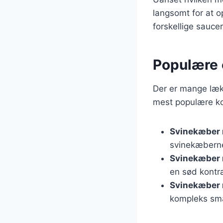
langsomt for at 
forskellige saucer
Populære 
Der er mange lækr
mest populære k
Svinekæber 
svinekæberne
Svinekæber 
en sød kontra
Svinekæber 
kompleks smag