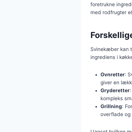
foretrukne ingredi
med rodfrugter el
Forskellig
Svinekæber kan ti
ingrediens i køkk
Ovnretter
: S
giver en lækk
Gryderetter
kompleks sma
Grillning
: Fo
overflade og
Uanset hvilken me