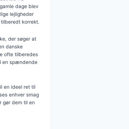
I gamle dage blev
ige lejligheder
tilberedt korrekt.
e, der søger at
den danske
e ofte tilberedes
til en spændende
en ideel ret til
asses enhver smag
 gør dem til en