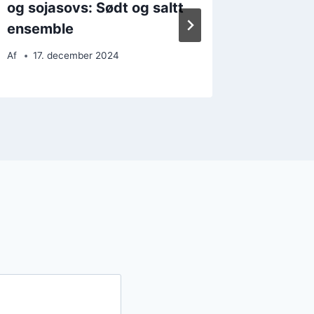
og sojasovs: Sødt og saltt
til en 
ensemble
Af
25. 
Af
17. december 2024