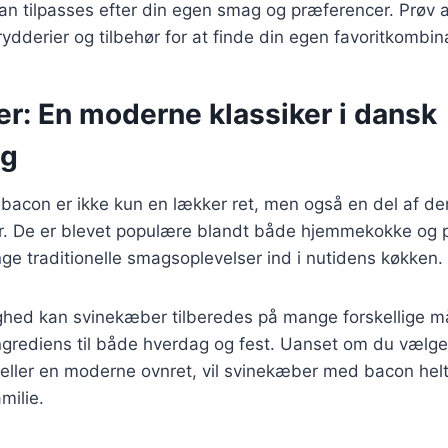
kan tilpasses efter din egen smag og præferencer. Prøv 
rydderier og tilbehør for at finde din egen favoritkombin
r: En moderne klassiker i dansk
ng
acon er ikke kun en lækker ret, men også en del af d
. De er blevet populære blandt både hjemmekokke og p
nge traditionelle smagsoplevelser ind i nutidens køkken.
ghed kan svinekæber tilberedes på mange forskellige må
ingrediens til både hverdag og fest. Uanset om du vælge
 eller en moderne ovnret, vil svinekæber med bacon hel
milie.