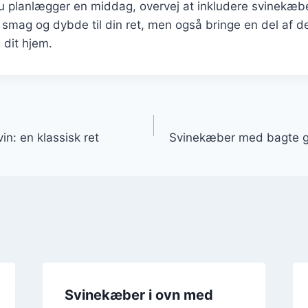
 planlægger en middag, overvej at inkludere svinekæbe
øre smag og dybde til din ret, men også bringe en del af 
 dit hjem.
gation
n: en klassisk ret
Svinekæber med bagte gr
Svinekæber i ovn med