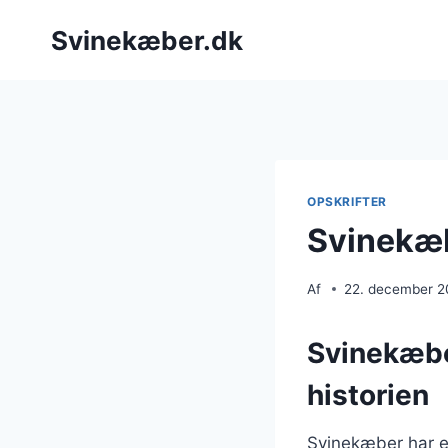
Fortsæt
Svinekæber.dk
til
indhold
OPSKRIFTER
Svinekæb
Af
22. december 
Svinekæbe
historien
Svinekæber har e