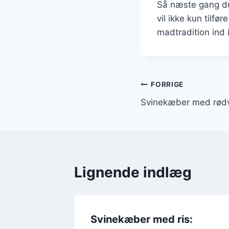
Så næste gang du
vil ikke kun tilf
madtradition ind i
Indlægsnavi
FORRIGE
Svinekæber med rødvi
Lignende indlæg
Svinekæber med ris: