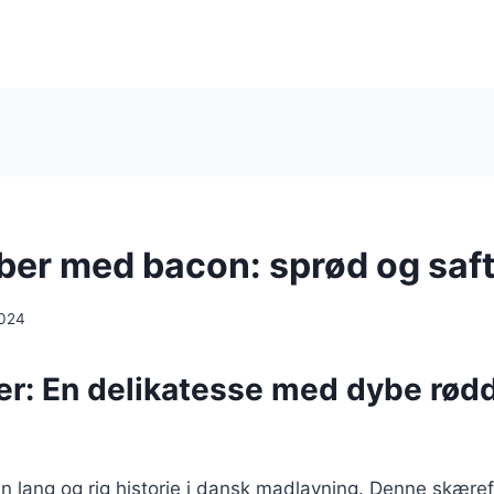
er med bacon: sprød og saft
2024
r: En delikatesse med dybe rødd
n lang og rig historie i dansk madlavning. Denne skære