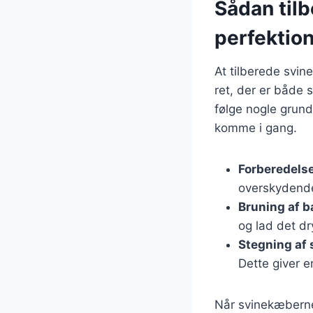
Sådan til
perfektio
At tilberede svin
ret, der er både 
følge nogle grund
komme i gang.
Forberedels
overskydende
Bruning af 
og lad det d
Stegning af
Dette giver 
Når svinekæberne 