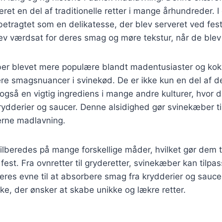
ret en del af traditionelle retter i mange århundreder. 
etragtet som en delikatesse, der blev serveret ved festl
lev værdsat for deres smag og møre tekstur, når de blev 
ber blevet mere populære blandt madentusiaster og kokk
re smagsnuancer i svinekød. De er ikke kun en del af 
gså en vigtig ingrediens i mange andre kulturer, hvor d
krydderier og saucer. Denne alsidighed gør svinekæber 
erne madlavning.
lberedes på mange forskellige måder, hvilket gør dem til 
est. Fra ovnretter til gryderetter, svinekæber kan tilp
res evne til at absorbere smag fra krydderier og saucer
kke, der ønsker at skabe unikke og lækre retter.