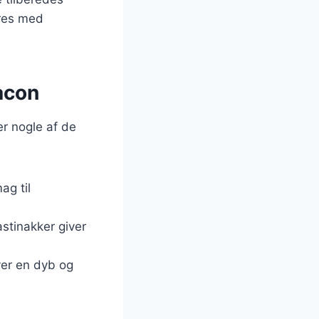
eres med
acon
er nogle af de
ag til
stinakker giver
ver en dyb og