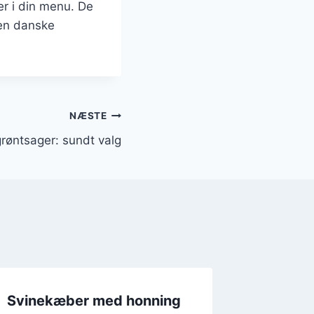
r i din menu. De
den danske
NÆSTE
øntsager: sundt valg
Svinekæber med honning
Svinek