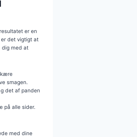
l
esultatet er en
r det vigtigt at
e dig med at
skære
æve smagen.
Tag det af panden
 på alle sider.
ryde med dine