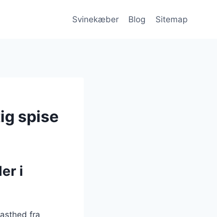
Svinekæber
Blog
Sitemap
ig spise
er i
fasthed fra