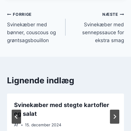
Indlægsnavigation
FORRIGE
NÆSTE
Svinekæber med
Svinekæber med
bønner, couscous og
sennepssauce for
grøntsagsbouillon
ekstra smag
Lignende indlæg
Svinekæber med stegte kartofler
og salat
Af
15. december 2024