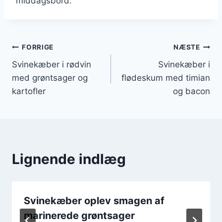
middagsbord.
Indlægsnavigation
FORRIGE
NÆSTE
Svinekæber i rødvin
Svinekæber i
med grøntsager og
flødeskum med timian
kartofler
og bacon
Lignende indlæg
Svinekæber oplev smagen af
marinerede grøntsager