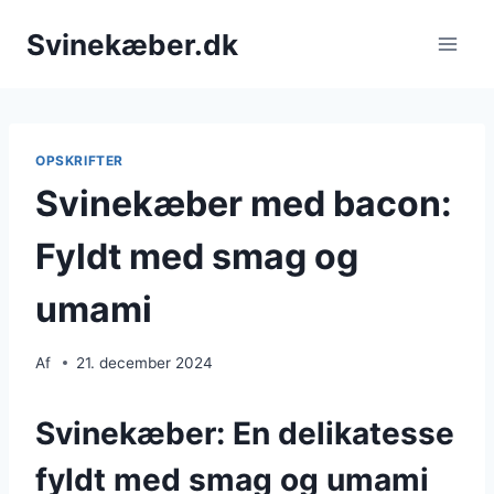
Fortsæt
Svinekæber.dk
til
indhold
OPSKRIFTER
Svinekæber med bacon:
Fyldt med smag og
umami
Af
21. december 2024
Svinekæber: En delikatesse
fyldt med smag og umami