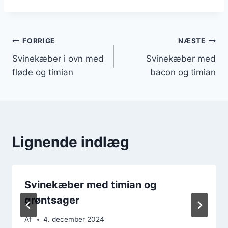
Indlægsnavigation
FORRIGE
NÆSTE
Svinekæber i ovn med
Svinekæber med
fløde og timian
bacon og timian
Lignende indlæg
Svinekæber med timian og
grøntsager
Af
4. december 2024