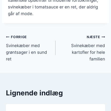
italienske opskrifter til moderne fortolkninger,
svinekæber i tomatsauce er en ret, der aldrig
går af mode.
Indlægsnavigation
FORRIGE
NÆSTE
Svinekæber med
Svinekæber med
grøntsager i en sund
kartofler for hele
ret
familien
Lignende indlæg