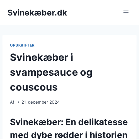
Fortsæt
Svinekæber.dk
til
indhold
OPSKRIFTER
Svinekæber i
svampesauce og
couscous
Af
21. december 2024
Svinekæber: En delikatesse
med dybe rødder i historien