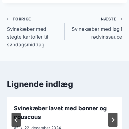
Indlægsnavigation
FORRIGE
NÆSTE
Svinekæber med
Svinekæber med løg i
stegte kartofler til
rødvinssauce
søndagsmiddag
Lignende indlæg
Svinekæber lavet med bønner og
couscous
Af
22. december 2024