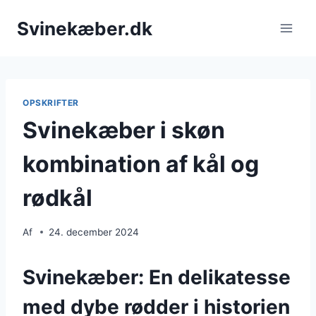
Fortsæt
Svinekæber.dk
til
indhold
OPSKRIFTER
Svinekæber i skøn
kombination af kål og
rødkål
Af
24. december 2024
Svinekæber: En delikatesse
med dybe rødder i historien