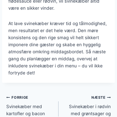
flødesauce eller rødvin, vil svinekæber altid
være en sikker vinder.
At lave svinekæber kræver tid og tålmodighed,
men resultatet er det hele værd. Den møre
konsistens og den rige smag vil helt sikkert
imponere dine gæster og skabe en hyggelig
atmosfære omkring middagsbordet. Så næste
gang du planlægger en middag, overvej at
inkludere svinekæber i din menu – du vil ikke
fortryde det!
Indlægsnavigation
FORRIGE
NÆSTE
Svinekæber med
Svinekæber i rødvin
kartofler og bacon
med grøntsager og