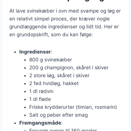
At lave svinekæber i ovn med svampe og løg er
en relativt simpel proces, der kræver nogle
grundlæggende ingredienser og lidt tid. Her er
en grundopskrift, som du kan følge:
Ingredienser
:
800 g svinekæber
200 g champignon, skåret i skiver
2 store løg, skåret i skiver
2 fed hvidløg, hakket
1 dl rødvin
1 dl fløde
Friske krydderurter (timian, rosmarin)
Salt og peber efter smag
Fremgangsmåde
:
Forvarm ovnen til 160 grader.