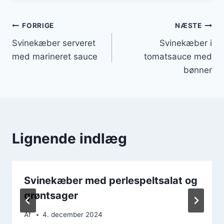
Indlægsnavigation
FORRIGE
NÆSTE
Svinekæber serveret
Svinekæber i
med marineret sauce
tomatsauce med
bønner
Lignende indlæg
Svinekæber med perlespeltsalat og
grøntsager
Af
4. december 2024