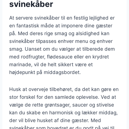
svinekåber
At servere svinekåber til en festlig lejlighed er
en fantastisk måde at imponere dine gæster
på. Med deres rige smag og alsidighed kan
svinekåber tilpasses enhver menu og enhver
smag. Uanset om du vælger at tilberede dem
med rodfrugter, flødesauce eller en krydret
marinade, vil de helt sikkert være et
højdepunkt på middagsbordet.
Husk at overveje tilbehøret, da det kan gøre en
stor forskel for den samlede oplevelse. Ved at
vælge de rette grøntsager, saucer og stivelse
kan du skabe en harmonisk og lækker middag,
der vil blive husket af dine gæster. Med
svinekåber som hovedret er du godt på vej til