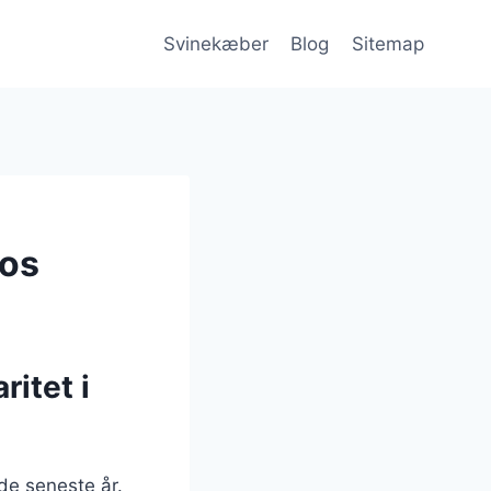
Svinekæber
Blog
Sitemap
mos
ritet i
de seneste år.