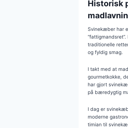
Historisk
madlavni
Svinekæber har en
“fattigmandsret”.
traditionelle rett
og fyldig smag.
I takt med at mad
gourmetkokke, der
har gjort svinekæ
på bæredygtig ma
I dag er svinekæ
moderne gastrono
timian til svinek