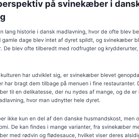
 perspektiv på svinekæber i dans
ng
 lang historie i dansk madlavning, hvor de ofte blev b
 I gamle dage blev intet af dyret spildt, og svinekæber 
er. De blev ofte tilberedt med rodfrugter og krydderurter,
kulturen har udviklet sig, er svinekæber blevet genopda
 har bragt dem tilbage på menuen i fine restauranter. 
ber til en delikatesse, der nu nydes af mange, og de er
dlavning, hvor man udnytter hele dyret.
ber ikke kun en del af den danske husmandskost, men o
mi. De kan findes i mange varianter, fra svinekæber m
æber med rødvin og flødesauce, hvilket viser deres alsidi