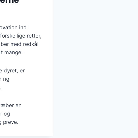
ovation ind i
rskellige retter,
kæber med rødkål
ndt mange.
 dyret, er
 rig
.
ekæber en
r og
g prøve.