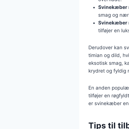
Svinekæber 
smag og nær
Svinekæber 
tilføjer en lu
Derudover kan sv
timian og dild, h
eksotisk smag, ka
krydret og fyldig r
En anden populær
tilføjer en røgfy
er svinekæber en
Tips til t