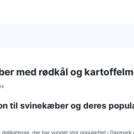
er med rødkål og kartoffel
24
on til svinekæber og deres popula
delikatesse, der har vundet stor popularitet i Danmark 