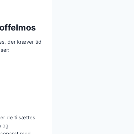
toffelmos
es, der kræver tid
ser:
r de tilsættes
n og
s separat med