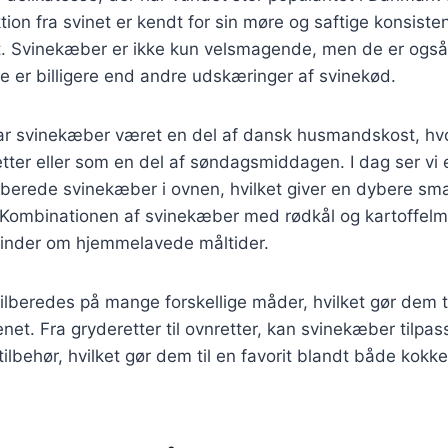
on fra svinet er kendt for sin møre og saftige konsiste
kt. Svinekæber er ikke kun velsmagende, men de er ogs
te er billigere end andre udskæringer af svinekød.
 har svinekæber været en del af dansk husmandskost, hv
retter eller som en del af søndagsmiddagen. I dag ser vi
tilberede svinekæber i ovnen, hvilket giver en dybere s
. Kombinationen af svinekæber med rødkål og kartoffelm
 minder om hjemmelavede måltider.
lberedes på mange forskellige måder, hvilket gør dem ti
net. Fra gryderetter til ovnretter, kan svinekæber tilpas
tilbehør, hvilket gør dem til en favorit blandt både kokk