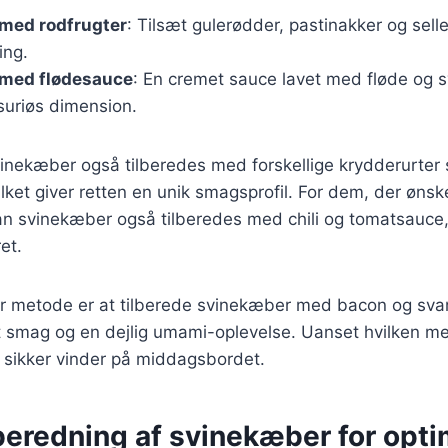
med rodfrugter
: Tilsæt gulerødder, pastinakker og selle
ing.
med flødesauce
: En cremet sauce lavet med fløde og 
ksuriøs dimension.
inekæber også tilberedes med forskellige krydderurter
vilket giver retten en unik smagsprofil. For dem, der øns
n svinekæber også tilberedes med chili og tomatsauce, 
et.
 metode er at tilberede svinekæber med bacon og svam
ldt smag og en dejlig umami-oplevelse. Uanset hvilken m
 sikker vinder på middagsbordet.
ilberedning af svinekæber for opt