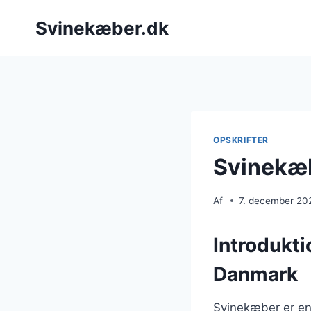
Fortsæt
Svinekæber.dk
til
indhold
OPSKRIFTER
Svinekæb
Af
7. december 20
Introdukti
Danmark
Svinekæber er en 