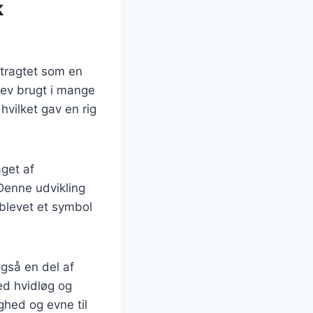
k
etragtet som en
blev brugt i mange
 hvilket gav en rig
get af
Denne udvikling
 blevet et symbol
gså en del af
ed hvidløg og
ghed og evne til