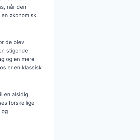
ns, når den
å en økonomisk
or de blev
 en stigende
mag og en mere
os er en klassisk
l en alsidig
ses forskellige
e og