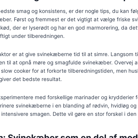
edste smag og konsistens, er der nogle tips, du kan føl
æber. Først og fremmest er det vigtigt at vælge friske s
r kød, der er lyserødt og har en god marmorering, da dette
ftigt under tilberedningen.
aktor er at give svinekæberne tid til at simre. Langsom 
en til at opnå møre og smagfulde svinekæber. Overvej a
n slow cooker for at forkorte tilberedningstiden, men hu
giver det bedste resultat.
sperimentere med forskellige marinader og krydderier for
inere svinekæberne i en blanding af rødvin, hvidløg og
 intensivere smagen. Dette vil gøre en stor forskel i den
n: Svinekæber som en del af mo