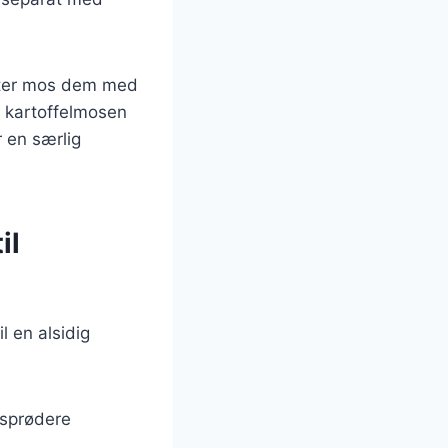
efter mos dem med
å kartoffelmosen
r en særlig
il
l en alsidig
 sprødere