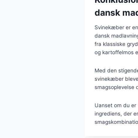
dansk mad
Svinekæber er en 
dansk madlavning.
fra klassiske gry
og kartoffelmos er
Med den stigende
svinekæber blevet
smagsoplevelse og
Uanset om du er 
ingrediens, der 
smagskombinatione