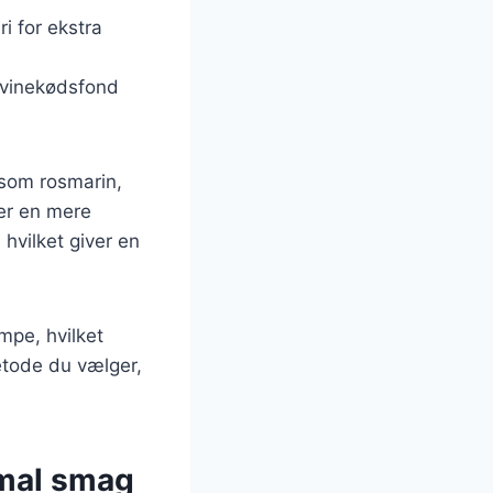
ri for ekstra
svinekødsfond
 som rosmarin,
ker en mere
hvilket giver en
pe, hvilket
etode du vælger,
imal smag