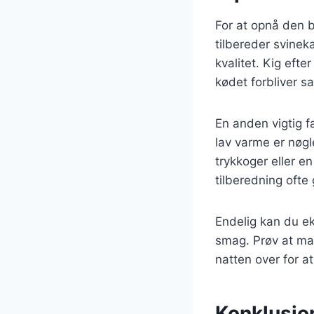
For at opnå den b
tilbereder svinek
kvalitet. Kig efte
kødet forbliver sa
En anden vigtig f
lav varme er nøgl
trykkoger eller e
tilberedning ofte 
Endelig kan du ek
smag. Prøv at mar
natten over for at
Konklusio