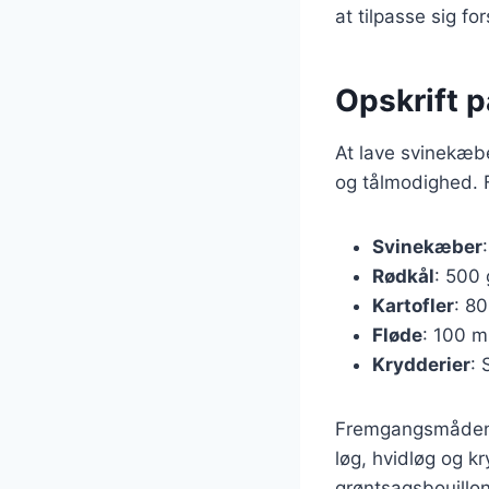
at tilpasse sig fo
Opskrift 
At lave svinekæbe
og tålmodighed. F
Svinekæber
Rødkål
: 500 
Kartofler
: 80
Fløde
: 100 m
Krydderier
: 
Fremgangsmåden s
løg, hvidløg og k
grøntsagsbouillon