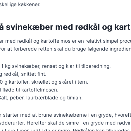
rskellige køkkener.
på svinekæber med rødkål og kar
r med rødkål og kartoffelmos er en relativt simpel proc
or at forberede retten skal du bruge følgende ingredien
: 1 kg svinekæber, renset og klar til tilberedning.
g rødkål, snittet fint.
0 g kartofler, skrællet og skåret i tern.
l fløde til kartoffelmosen.
Salt, peber, laurbærblade og timian.
tarter med at brune svinekæberne i en gryde, hvorefte
rydderurter. Herefter skal de simre i en gryde med rødvi
 i flere timer, indtil de er møre. Rødkålen kan tilberede