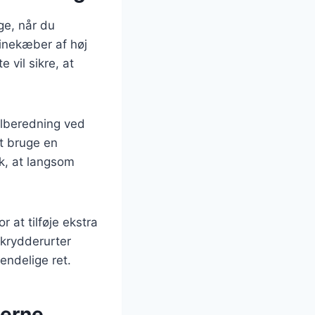
ge, når du
vinekæber af høj
 vil sikre, at
tilberedning ved
t bruge en
sk, at langsom
 at tilføje ekstra
 krydderurter
 endelige ret.
derne