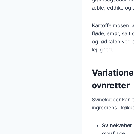
æble, eddike og s
Kartoffelmosen la
fløde, smør, sal
og rødkålen ved s
lejlighed.
Variatione
ovnretter
Svinekæber kan ti
ingrediens i køkk
Svinekæber 
overflade.