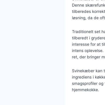
Denne skærefunkti
tilberedes korre
løsning, da de of
Traditionelt set
tilberedt i gryde
interesse for at 
intens oplevelse
ret, der bringer
Svinekæber kan ti
ingrediens i køkke
smagsprofiler og 
hjemmekokke.