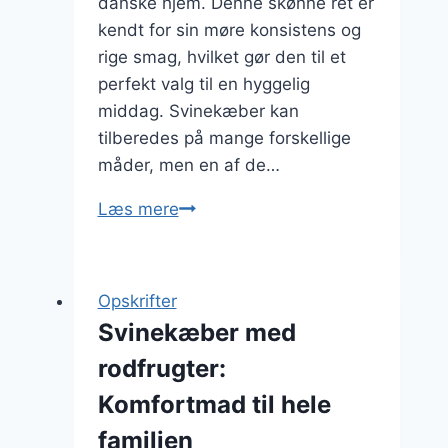
danske hjem. Denne skønne ret er
kendt for sin møre konsistens og
rige smag, hvilket gør den til et
perfekt valg til en hyggelig
middag. Svinekæber kan
tilberedes på mange forskellige
måder, men en af de…
Svinekæber
Læs mere
i
ovn
med
Opskrifter
krydderurter
Svinekæber med
rodfrugter:
Komfortmad til hele
familien