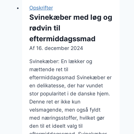
Komfortmad
Opskrifter
til
Svinekæber med løg og
hele
rødvin til
familien
eftermiddagssmad
Af
16. december 2024
Svinekæber: En lækker og
mættende ret til
eftermiddagssmad Svinekæber er
en delikatesse, der har vundet
stor popularitet i de danske hjem.
Denne ret er ikke kun
velsmagende, men også fyldt
med næringsstoffer, hvilket gør
den til et ideelt valg til