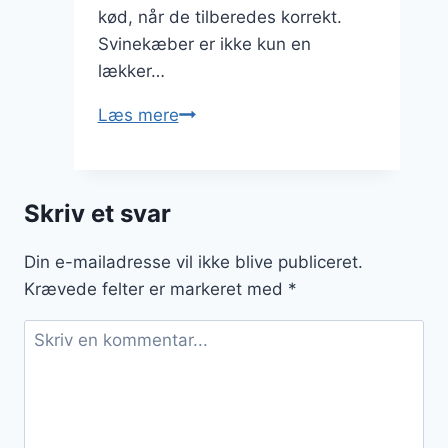
kød, når de tilberedes korrekt.
Svinekæber er ikke kun en
lækker…
Svinekæber
Læs mere
i
rødkålssalat
med
Skriv et svar
gulerødder
Din e-mailadresse vil ikke blive publiceret.
Krævede felter er markeret med
*