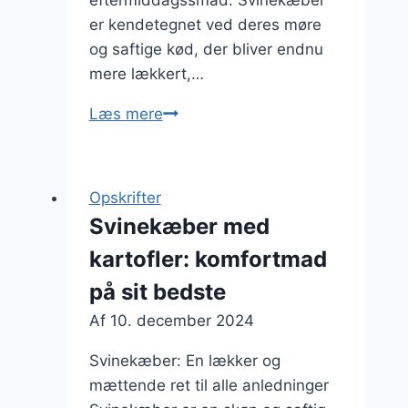
eftermiddagssmad. Svinekæber
er kendetegnet ved deres møre
og saftige kød, der bliver endnu
mere lækkert,…
Svinekæber
Læs mere
med
løg
og
Opskrifter
rødvin
Svinekæber med
til
kartofler: komfortmad
eftermiddagssmad
på sit bedste
Af
10. december 2024
Svinekæber: En lækker og
mættende ret til alle anledninger