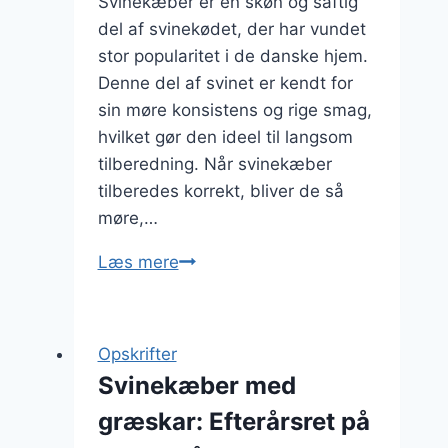
Svinekæber er en skøn og saftig
del af svinekødet, der har vundet
stor popularitet i de danske hjem.
Denne del af svinet er kendt for
sin møre konsistens og rige smag,
hvilket gør den ideel til langsom
tilberedning. Når svinekæber
tilberedes korrekt, bliver de så
møre,…
Svinekæber
Læs mere
med
kartofler:
komfortmad
Opskrifter
på
Svinekæber med
sit
græskar: Efterårsret på
bedste