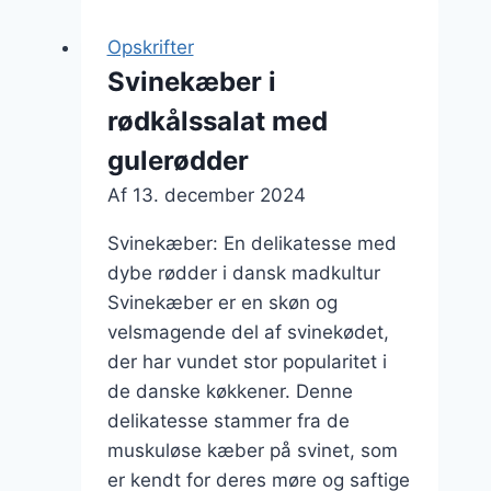
græskar:
Efterårsret
Opskrifter
på
Svinekæber i
en
rødkålssalat med
ny
måde
gulerødder
Af
13. december 2024
Svinekæber: En delikatesse med
dybe rødder i dansk madkultur
Svinekæber er en skøn og
velsmagende del af svinekødet,
der har vundet stor popularitet i
de danske køkkener. Denne
delikatesse stammer fra de
muskuløse kæber på svinet, som
er kendt for deres møre og saftige